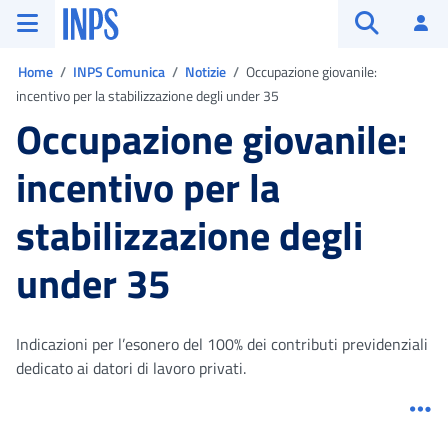
Vai al menu principale
Vai al contenuto principale
Vai al pie' di pagina
INPS ()
Ac
Apri cerca
Ti trovi in:
Home
INPS Comunica
Notizie
Occupazione giovanile:
incentivo per la stabilizzazione degli under 35
Occupazione giovanile:
incentivo per la
stabilizzazione degli
under 35
Indicazioni per l’esonero del 100% dei contributi previdenziali
dedicato ai datori di lavoro privati.
Me