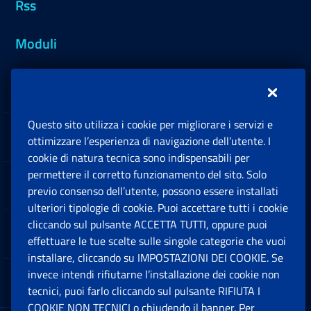
Rss
Moduli
Inps.design
Questo sito utilizza i cookie per migliorare i servizi e
Sedi e Contatti
ottimizzare l’esperienza di navigazione dell’utente. I
Ap
cookie di natura tecnica sono indispensabili per
permettere il corretto funzionamento del sito. Solo
Software
previo consenso dell’utente, possono essere installati
Ap
ulteriori tipologie di cookie. Puoi accettare tutti i cookie
cliccando sul pulsante ACCETTA TUTTI, oppure puoi
Note Legali
effettuare le tue scelte sulle singole categorie che vuoi
Ap
installare, cliccando su IMPOSTAZIONI DEI COOKIE. Se
invece intendi rifiutarne l’installazione dei cookie non
App mobile
Ap
tecnici, puoi farlo cliccando sul pulsante RIFIUTA I
COOKIE NON TECNICI o chiudendo il banner. Per