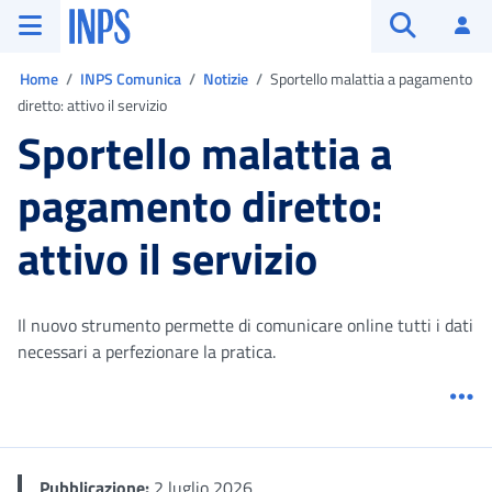
Vai al menu principale
Vai al contenuto principale
Vai al pie' di pagina
INPS ()
Ac
Apri cerca
Ti trovi in:
Home
INPS Comunica
Notizie
Sportello malattia a pagamento
diretto: attivo il servizio
Sportello malattia a
pagamento diretto:
attivo il servizio
Il nuovo strumento permette di comunicare online tutti i dati
necessari a perfezionare la pratica.
Me
Pubblicazione:
2 luglio 2026