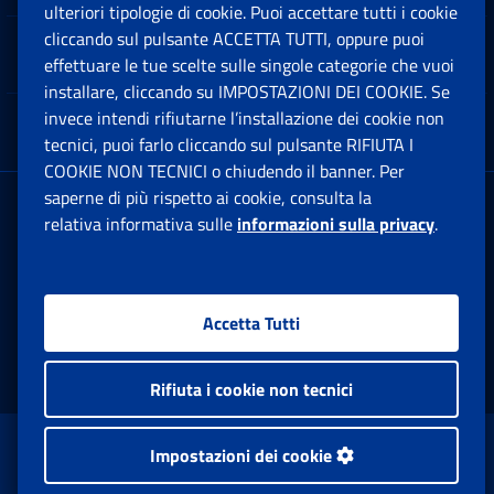
ulteriori tipologie di cookie. Puoi accettare tutti i cookie
cliccando sul pulsante ACCETTA TUTTI, oppure puoi
Note Legali
effettuare le tue scelte sulle singole categorie che vuoi
Ap
installare, cliccando su IMPOSTAZIONI DEI COOKIE. Se
invece intendi rifiutarne l’installazione dei cookie non
App mobile
Ap
tecnici, puoi farlo cliccando sul pulsante RIFIUTA I
COOKIE NON TECNICI o chiudendo il banner. Per
saperne di più rispetto ai cookie, consulta la
Sede Legale
: Via Ciro il Grande, 21
relativa informativa sulle
informazioni sulla privacy
.
00144 Roma
P.IVA 02121151001
Accetta Tutti
Facebook: Apre una nuova finestra
Twitter: Apre una nuova finestra
Whatsapp: Apre una nuova fi
Youtube: Apre una nuo
Instagram: Apre
Linkedin:
Rs
Rifiuta i cookie non tecnici
www.inps.gov.it © 1997-2026
Impostazioni dei cookie
Istituto Nazionale Previdenza Sociale.