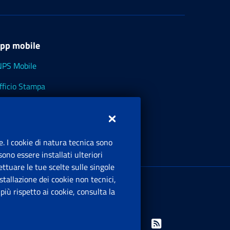
pp mobile
NPS Mobile
fficio Stampa
NPS - Museo Multimediale
NPS Cassetto Artigiani e Commercianti
e. I cookie di natura tecnica sono
ono essere installati ulteriori
ttuare le tue scelte sulle singole
ede Legale
: Via Ciro il Grande, 21
tallazione dei cookie non tecnici,
00144 Roma
iù rispetto ai cookie, consulta la
.IVA 02121151001
Facebook: Apre una nuova finestra
Twitter: Apre una nuova finestra
Whatsapp: Apre una nuova finestra
Youtube: Apre una nuova fine
Instagram: Apre una nuo
Linkedin: Apre una 
Rss: Apre una