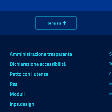
Torna su
Amministrazione trasparente
S
Dichiarazione accessibilità
T
Patto con l'utenza
C
Rss
M
Moduli
M
Inps.design