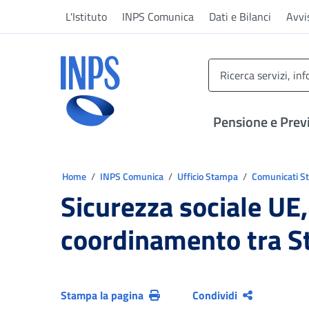
Vai al menu principale
Vai al contenuto principale
Vai al pie' di pagina
L'Istituto
INPS Comunica
Dati e Bilanci
Avvi
INPS ()
Pensione e Prev
Ti trovi in:
Home
INPS Comunica
Ufficio Stampa
Comunicati 
Sicurezza sociale UE,
coordinamento tra S
Stampa la pagina
Condividi