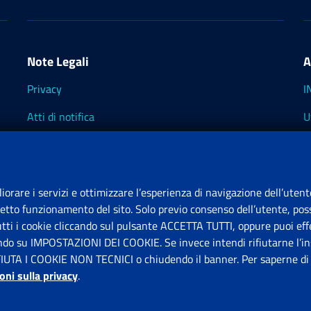
Note Legali
A
Privacy
I
Atti di notifica
U
Impostazioni dei cookie
I
I
liorare i servizi e ottimizzare l’esperienza di navigazione dell’utent
retto funzionamento del sito. Solo previo consenso dell’utente, poss
tutti i cookie cliccando sul pulsante ACCETTA TUTTI, oppure puoi effe
S
ando su IMPOSTAZIONI DEI COOKIE. Se invece intendi rifiutarne l’ins
FIUTA I COOKIE NON TECNICI o chiudendo il banner. Per saperne di p
P
oni sulla privacy
.