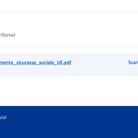
e/Rome)
mento_sicurezza_sociale_UE.pdf
Scar
vizi