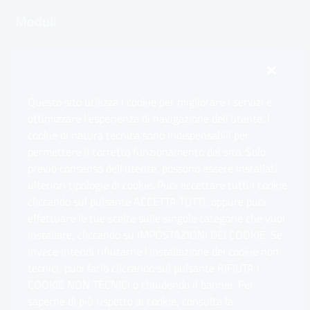
Moduli
Inps.design
Questo sito utilizza i cookie per migliorare i servizi e
Sedi e Contatti
ottimizzare l’esperienza di navigazione dell’utente. I
Ap
cookie di natura tecnica sono indispensabili per
permettere il corretto funzionamento del sito. Solo
Software
previo consenso dell’utente, possono essere installati
Ap
ulteriori tipologie di cookie. Puoi accettare tutti i cookie
cliccando sul pulsante ACCETTA TUTTI, oppure puoi
Note Legali
effettuare le tue scelte sulle singole categorie che vuoi
Ap
installare, cliccando su IMPOSTAZIONI DEI COOKIE. Se
invece intendi rifiutarne l’installazione dei cookie non
App mobile
Ap
tecnici, puoi farlo cliccando sul pulsante RIFIUTA I
COOKIE NON TECNICI o chiudendo il banner. Per
saperne di più rispetto ai cookie, consulta la