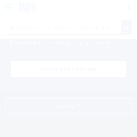
Vai al menu principale
Vai al contenuto principale
Vai al pie' di pagina
INPS ()
Ac
Il tuo contributo è prezioso per migliorare i nostri servizi
Lasciaci la tua opinione
Torna su