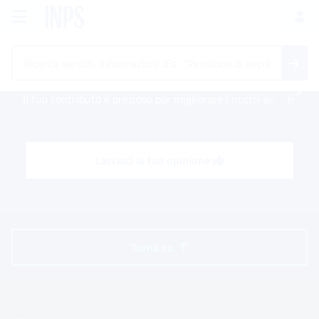
Vai al menu principale
Vai al contenuto principale
Vai al pie' di pagina
INPS ()
Ac
Il tuo contributo è prezioso per migliorare i nostri servizi
Lasciaci la tua opinione
Torna su