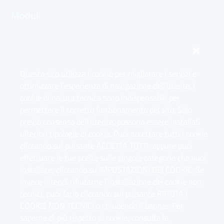
Moduli
Inps.design
Questo sito utilizza i cookie per migliorare i servizi e
Sedi e Contatti
ottimizzare l’esperienza di navigazione dell’utente. I
Ap
cookie di natura tecnica sono indispensabili per
permettere il corretto funzionamento del sito. Solo
Software
previo consenso dell’utente, possono essere installati
Ap
ulteriori tipologie di cookie. Puoi accettare tutti i cookie
cliccando sul pulsante ACCETTA TUTTI, oppure puoi
Note Legali
effettuare le tue scelte sulle singole categorie che vuoi
Ap
installare, cliccando su IMPOSTAZIONI DEI COOKIE. Se
invece intendi rifiutarne l’installazione dei cookie non
App mobile
Ap
tecnici, puoi farlo cliccando sul pulsante RIFIUTA I
COOKIE NON TECNICI o chiudendo il banner. Per
saperne di più rispetto ai cookie, consulta la