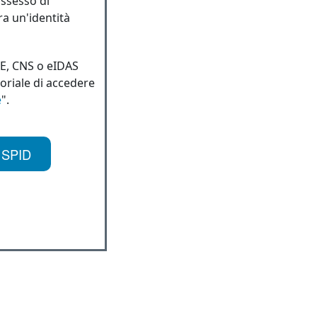
ossesso di
ra un'identità
IE, CNS o eIDAS
toriale di accedere
e
".
 SPID