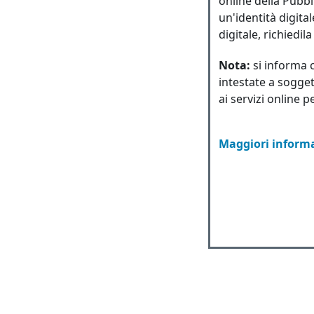
online della Pubbl
un'identità digita
digitale, richiedil
Nota:
si informa 
intestate a sogget
ai servizi online p
Maggiori informa