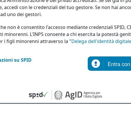
ica Amministrazione e dei privati accreditati. Se sei già in p
le, accedi con le credenziali del tuo gestore. Se non hai anco
a ad uno dei gestori.
che non è consentito l'accesso mediante credenziali SPID, C
ti minorenni. L'INPS consente a chi esercita la potestà geni
er i figli minorenni attraverso la "
Delega dell'identità digital
zioni su SPID
Entra con