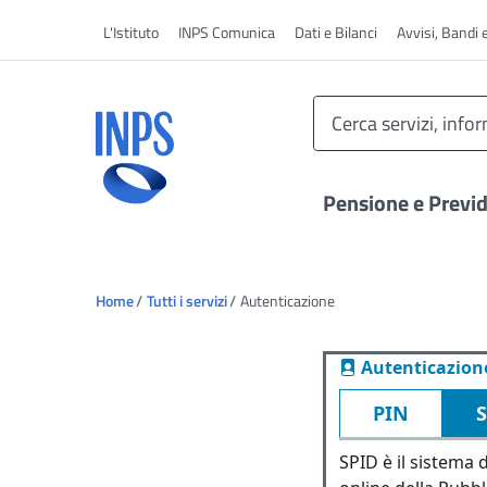
Vai al menu principale
L'Istituto
INPS Comunica
Dati e Bilanci
Avvisi, Bandi 
Pensione e Previ
Ti trovi in:
Home
Tutti i servizi
Autenticazione
Autenticazion
PIN
SPID è il sistema d