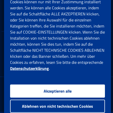
Cookies können nur mit Ihrer Zustimmung installiert
Beihilfen, Subventionen und Entschädigungen
werden. Sie können alle Cookies akzeptieren, indem
Sie auf die Schaltfläche ALLE AKZEPTIEREN klicken,
Unternehmen und Freiberufler
oder Sie können Ihre Auswahl für die einzelnen
Kategorien treffen, die Sie installieren möchten, indem
Sie auf COOKIE-EINSTELLUNGEN klicken. Wenn Sie die
Installation von nicht technischen Cookies ablehnen
Datenschutz
möchten, können Sie dies tun, indem Sie auf die
Schaltfläche NICHT TECHNISCHE COOKIES ABLEHNEN
Cookie einstellungen
klicken oder das Banner schließen. Um mehr über
Cookies zu erfahren, lesen Sie bitte die entsprechende
Datenschutzerklärung
.
Multikanal-Contact Center
Firmensitz:
Akzeptieren alle
Via Ciro il Grande, 21
00144 Roma
Ablehnen von nicht technischen Cookies