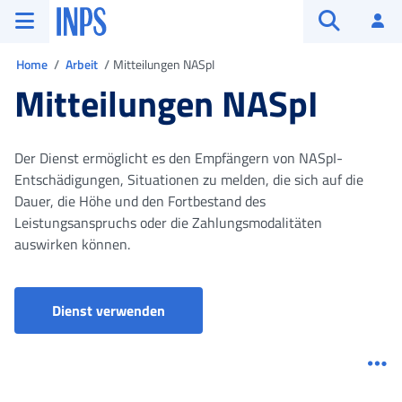
Zum Hauptmenü
Zum Hauptinhalt springen
Zu der Fußzeile
INPS ()
An
Suche öffn
Sie sind in
Home
Arbeit
Mitteilungen NASpI
Mitteilungen NASpI
Der Dienst ermöglicht es den Empfängern von NASpI-
Entschädigungen, Situationen zu melden, die sich auf die
Dauer, die Höhe und den Fortbestand des
Leistungsanspruchs oder die Zahlungsmodalitäten
auswirken können.
NASpI-COM - Mitteilungen NASpI
Dienst verwenden
Me