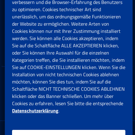
Rente und Sozialversicherung
verbessern und die Browser-Erfahrung des Benutzers
zu optimieren. Cookies technischer Art sind
unerlässlich, um das ordnungsgemäße Funktionieren
Arbeit
der Website zu ermöglichen. Weitere Arten von
Cookies können nur mit Ihrer Zustimmung installiert
Beihilfen, Subventionen und Entschädigungen
werden. Sie können alle Cookies akzeptieren, indem
Sie auf die Schaltfläche ALLE AKZEPTIEREN klicken,
Unternehmen und Freiberufler
oder Sie können Ihre Auswahl für die einzelnen
Kategorien treffen, die Sie installieren möchten, indem
Sie auf COOKIE-EINSTELLUNGEN klicken. Wenn Sie die
Installation von nicht technischen Cookies ablehnen
Datenschutz
möchten, können Sie dies tun, indem Sie auf die
Schaltfläche NICHT TECHNISCHE COOKIES ABLEHNEN
Cookie einstellungen
klicken oder das Banner schließen. Um mehr über
Cookies zu erfahren, lesen Sie bitte die entsprechende
Datenschutzerklärung
.
Multikanal-Contact Center
Firmensitz: