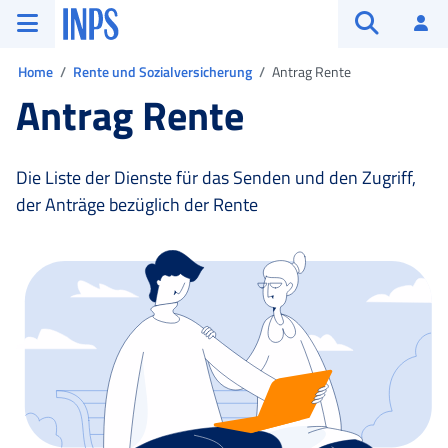
Zum Hauptmenü
Zum Hauptinhalt springen
Zu der Fußzeile
INPS ()
An
Suche öffn
Sie sind in:
Home
Rente und Sozialversicherung
Antrag Rente
Antrag Rente
Die Liste der Dienste für das Senden und den Zugriff,
der Anträge bezüglich der Rente