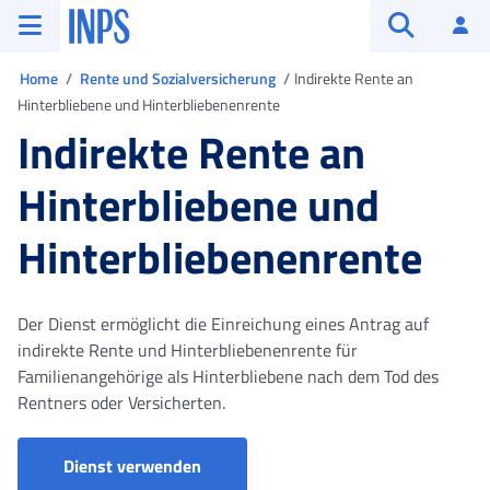
Zum Hauptmenü
Zum Hauptinhalt springen
Zu der Fußzeile
INPS ()
An
Suche öffn
Sie sind in
Home
Rente und Sozialversicherung
Indirekte Rente an
Hinterbliebene und Hinterbliebenenrente
Indirekte Rente an
Hinterbliebene und
Hinterbliebenenrente
Der Dienst ermöglicht die Einreichung eines Antrag auf
indirekte Rente und Hinterbliebenenrente für
Familienangehörige als Hinterbliebene nach dem Tod des
Rentners oder Versicherten.
Hinterbliebenenrente - Antrag
Dienst verwenden