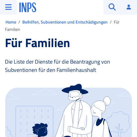
Zum Hauptmenü
Zum Hauptinhalt springen
Zu der Fußzeile
INPS ()
An
Suche öffn
Sie sind in:
Home
Beihilfen, Subventionen und Entschädigungen
Für
Familien
Für Familien
Die Liste der Dienste für die Beantragung von
Subventionen für den Familienhaushalt