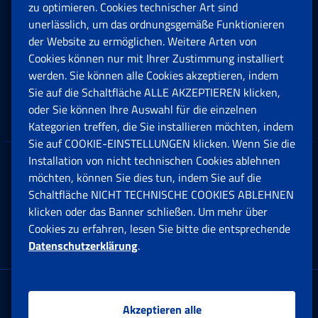
zu optimieren. Cookies technischer Art sind
unerlässlich, um das ordnungsgemäße Funktionieren
Arbeit
der Website zu ermöglichen. Weitere Arten von
Cookies können nur mit Ihrer Zustimmung installiert
Beihilfen, Subventionen und Entschädigungen
werden. Sie können alle Cookies akzeptieren, indem
Sie auf die Schaltfläche ALLE AKZEPTIEREN klicken,
Unternehmen und Freiberufler
oder Sie können Ihre Auswahl für die einzelnen
Kategorien treffen, die Sie installieren möchten, indem
Sie auf COOKIE-EINSTELLUNGEN klicken. Wenn Sie die
Installation von nicht technischen Cookies ablehnen
Datenschutz
möchten, können Sie dies tun, indem Sie auf die
Schaltfläche NICHT TECHNISCHE COOKIES ABLEHNEN
Cookie einstellungen
klicken oder das Banner schließen. Um mehr über
Cookies zu erfahren, lesen Sie bitte die entsprechende
Datenschutzerklärung
.
Multikanal-Contact Center
Firmensitz:
Akzeptieren alle
Via Ciro il Grande, 21