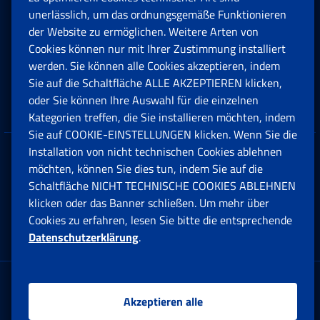
unerlässlich, um das ordnungsgemäße Funktionieren
Arbeit
der Website zu ermöglichen. Weitere Arten von
Cookies können nur mit Ihrer Zustimmung installiert
Beihilfen, Subventionen und Entschädigungen
werden. Sie können alle Cookies akzeptieren, indem
Sie auf die Schaltfläche ALLE AKZEPTIEREN klicken,
Unternehmen und Freiberufler
oder Sie können Ihre Auswahl für die einzelnen
Kategorien treffen, die Sie installieren möchten, indem
Sie auf COOKIE-EINSTELLUNGEN klicken. Wenn Sie die
Installation von nicht technischen Cookies ablehnen
Datenschutz
möchten, können Sie dies tun, indem Sie auf die
Schaltfläche NICHT TECHNISCHE COOKIES ABLEHNEN
Cookie einstellungen
klicken oder das Banner schließen. Um mehr über
Cookies zu erfahren, lesen Sie bitte die entsprechende
Datenschutzerklärung
.
Multikanal-Contact Center
Firmensitz:
Akzeptieren alle
Via Ciro il Grande, 21