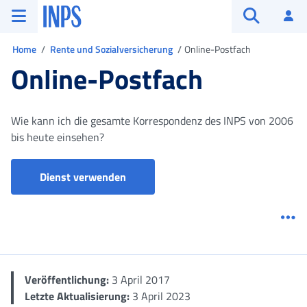
Zum Hauptmenü
Zum Hauptinhalt springen
Zu der Fußzeile
INPS ()
An
Suche öffn
Sie sind in
Home
Rente und Sozialversicherung
Online-Postfach
Online-Postfach
Wie kann ich die gesamte Korrespondenz des INPS von 2006
bis heute einsehen?
Online-Postfach
Dienst verwenden
Me
Veröffentlichung:
3 April 2017
Letzte Aktualisierung:
3 April 2023