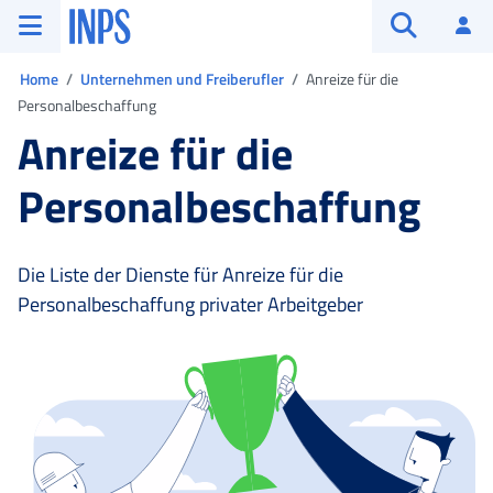
Zum Hauptmenü
Zum Hauptinhalt springen
Zu der Fußzeile
INPS ()
An
Suche öffn
Sie sind in:
Home
Unternehmen und Freiberufler
Anreize für die
Personalbeschaffung
Anreize für die
Personalbeschaffung
Die Liste der Dienste für Anreize für die
Personalbeschaffung privater Arbeitgeber