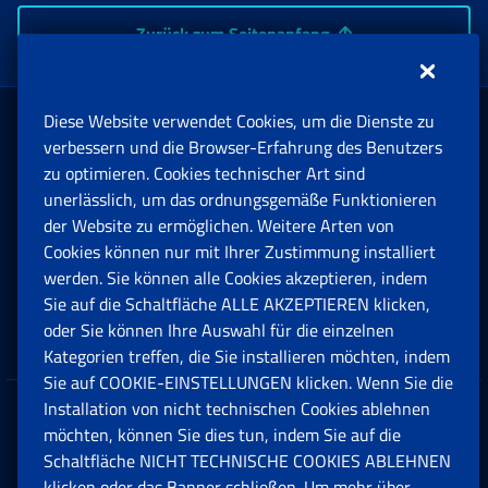
Zurück zum Seitenanfang
Diese Website verwendet Cookies, um die Dienste zu
Rente und Sozialversicherung
verbessern und die Browser-Erfahrung des Benutzers
zu optimieren. Cookies technischer Art sind
unerlässlich, um das ordnungsgemäße Funktionieren
Arbeit
der Website zu ermöglichen. Weitere Arten von
Cookies können nur mit Ihrer Zustimmung installiert
Beihilfen, Subventionen und Entschädigungen
werden. Sie können alle Cookies akzeptieren, indem
Sie auf die Schaltfläche ALLE AKZEPTIEREN klicken,
Unternehmen und Freiberufler
oder Sie können Ihre Auswahl für die einzelnen
Kategorien treffen, die Sie installieren möchten, indem
Sie auf COOKIE-EINSTELLUNGEN klicken. Wenn Sie die
Installation von nicht technischen Cookies ablehnen
Datenschutz
möchten, können Sie dies tun, indem Sie auf die
Schaltfläche NICHT TECHNISCHE COOKIES ABLEHNEN
Cookie einstellungen
klicken oder das Banner schließen. Um mehr über