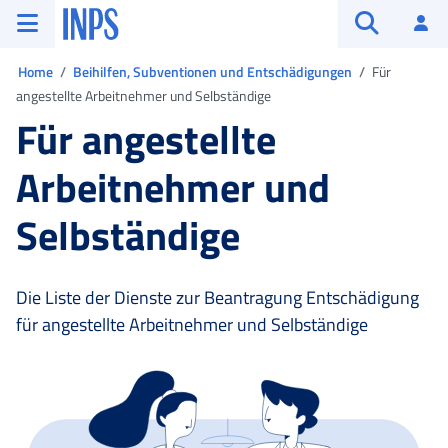
Zum Hauptmenü
Zum Hauptinhalt springen
Zu der Fußzeile
INPS ()
An
Suche öffn
Sie sind in:
Home
Beihilfen, Subventionen und Entschädigungen
Für
angestellte Arbeitnehmer und Selbständige
Für angestellte
Arbeitnehmer und
Selbständige
Die Liste der Dienste zur Beantragung Entschädigung
für angestellte Arbeitnehmer und Selbständige