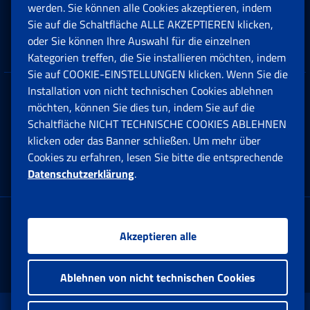
Beihilfen, Subventionen und Entschädigungen
werden. Sie können alle Cookies akzeptieren, indem
Sie auf die Schaltfläche ALLE AKZEPTIEREN klicken,
Unternehmen und Freiberufler
oder Sie können Ihre Auswahl für die einzelnen
Kategorien treffen, die Sie installieren möchten, indem
Sie auf COOKIE-EINSTELLUNGEN klicken. Wenn Sie die
Installation von nicht technischen Cookies ablehnen
Datenschutz
möchten, können Sie dies tun, indem Sie auf die
Schaltfläche NICHT TECHNISCHE COOKIES ABLEHNEN
Cookie einstellungen
klicken oder das Banner schließen. Um mehr über
Cookies zu erfahren, lesen Sie bitte die entsprechende
Datenschutzerklärung
.
Multikanal-Contact Center
Firmensitz:
Akzeptieren alle
Via Ciro il Grande, 21
00144 Roma
Ablehnen von nicht technischen Cookies