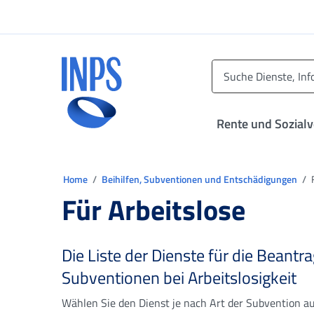
Zum Hauptmenü
Zum Hauptinhalt springen
Zu der Fußzeile
INPS ()
Rente und Sozial
Sie sind in:
Home
Beihilfen, Subventionen und Entschädigungen
F
Für Arbeitslose
Die Liste der Dienste für die Beant
Subventionen bei Arbeitslosigkeit
Wählen Sie den Dienst je nach Art der Subvention a