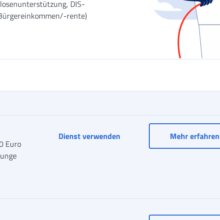
slosenunterstützung, DIS-
 Bürgereinkommen/-rente)
Anreiz gemäß Kohäsionsdekr
Dienst verwenden
Mehr erfahren
0 Euro
junge