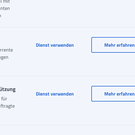
l mit
nnten
n
Dienst verwenden
Mehr erfahren
rrente
ngen
tützung
Dienst verwenden
Mehr erfahren
 für
uftragte