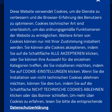
Diese Website verwendet Cookies, um die Dienste zu
Rente und Sozialversicherung
verbessern und die Browser-Erfahrung des Benutzers
zu optimieren. Cookies technischer Art sind
unerlässlich, um das ordnungsgemäße Funktionieren
Arbeit
der Website zu ermöglichen. Weitere Arten von
Cookies können nur mit Ihrer Zustimmung installiert
Beihilfen, Subventionen und Entschädigungen
werden. Sie können alle Cookies akzeptieren, indem
Sie auf die Schaltfläche ALLE AKZEPTIEREN klicken,
Unternehmen und Freiberufler
oder Sie können Ihre Auswahl für die einzelnen
Kategorien treffen, die Sie installieren möchten, indem
Sie auf COOKIE-EINSTELLUNGEN klicken. Wenn Sie die
Installation von nicht technischen Cookies ablehnen
Datenschutz
möchten, können Sie dies tun, indem Sie auf die
Schaltfläche NICHT TECHNISCHE COOKIES ABLEHNEN
Cookie einstellungen
klicken oder das Banner schließen. Um mehr über
Cookies zu erfahren, lesen Sie bitte die entsprechende
Datenschutzerklärung
.
Multikanal-Contact Center