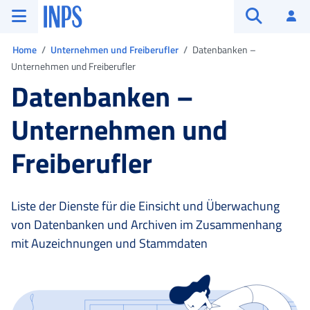
Zum Hauptmenü
Zum Hauptinhalt springen
Zu der Fußzeile
INPS ()
An
Suche öffn
Sie sind in:
Home
Unternehmen und Freiberufler
Datenbanken –
Unternehmen und Freiberufler
Datenbanken –
Unternehmen und
Freiberufler
Liste der Dienste für die Einsicht und Überwachung
von Datenbanken und Archiven im Zusammenhang
mit Auzeichnungen und Stammdaten