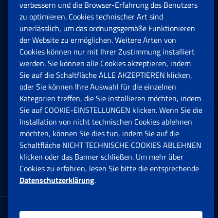
Rente und Sozialversicherung
verbessern und die Browser-Erfahrung des Benutzers
zu optimieren. Cookies technischer Art sind
unerlässlich, um das ordnungsgemäße Funktionieren
Arbeit
der Website zu ermöglichen. Weitere Arten von
Cookies können nur mit Ihrer Zustimmung installiert
Beihilfen, Subventionen und Entschädigungen
werden. Sie können alle Cookies akzeptieren, indem
Sie auf die Schaltfläche ALLE AKZEPTIEREN klicken,
Unternehmen und Freiberufler
oder Sie können Ihre Auswahl für die einzelnen
Kategorien treffen, die Sie installieren möchten, indem
Sie auf COOKIE-EINSTELLUNGEN klicken. Wenn Sie die
Installation von nicht technischen Cookies ablehnen
Datenschutz
möchten, können Sie dies tun, indem Sie auf die
Schaltfläche NICHT TECHNISCHE COOKIES ABLEHNEN
Cookie einstellungen
klicken oder das Banner schließen. Um mehr über
Cookies zu erfahren, lesen Sie bitte die entsprechende
Datenschutzerklärung
.
Multikanal-Contact Center
Firmensitz: