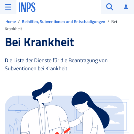
Zum Hauptmenü
Zum Hauptinhalt springen
Zu der Fußzeile
INPS ()
An
Suche öffn
Sie sind in:
Home
Beihilfen, Subventionen und Entschädigungen
Bei
Krankheit
Bei Krankheit
Die Liste der Dienste für die Beantragung von
Subventionen bei Krankheit