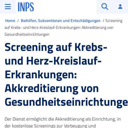
Zum Hauptmenü
Zum Hauptinhalt springen
Zu der Fußzeile
INPS ()
An
Suche öffn
Sie sind in
Home
Beihilfen, Subventionen und Entschädigungen
Screening
auf Krebs- und Herz-Kreislauf-Erkrankungen: Akkreditierung von
Gesundheitseinrichtungen
Screening auf Krebs-
und Herz-Kreislauf-
Erkrankungen:
Akkreditierung von
Gesundheitseinrichtung
Der Dienst ermöglicht die Akkreditierung als Einrichtung, in
der kostenlose Screenings zur Vorbeugung und