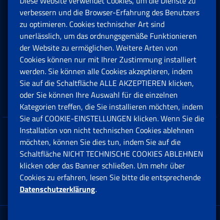
Diese Website verwendet Cookies, um die Dienste zu
Rente und Sozialversicherung
verbessern und die Browser-Erfahrung des Benutzers
zu optimieren. Cookies technischer Art sind
unerlässlich, um das ordnungsgemäße Funktionieren
Arbeit
der Website zu ermöglichen. Weitere Arten von
Cookies können nur mit Ihrer Zustimmung installiert
Beihilfen, Subventionen und Entschädigungen
werden. Sie können alle Cookies akzeptieren, indem
Sie auf die Schaltfläche ALLE AKZEPTIEREN klicken,
Unternehmen und Freiberufler
oder Sie können Ihre Auswahl für die einzelnen
Kategorien treffen, die Sie installieren möchten, indem
Sie auf COOKIE-EINSTELLUNGEN klicken. Wenn Sie die
Installation von nicht technischen Cookies ablehnen
Datenschutz
möchten, können Sie dies tun, indem Sie auf die
Schaltfläche NICHT TECHNISCHE COOKIES ABLEHNEN
Cookie einstellungen
klicken oder das Banner schließen. Um mehr über
Cookies zu erfahren, lesen Sie bitte die entsprechende
Datenschutzerklärung
.
Multikanal-Contact Center