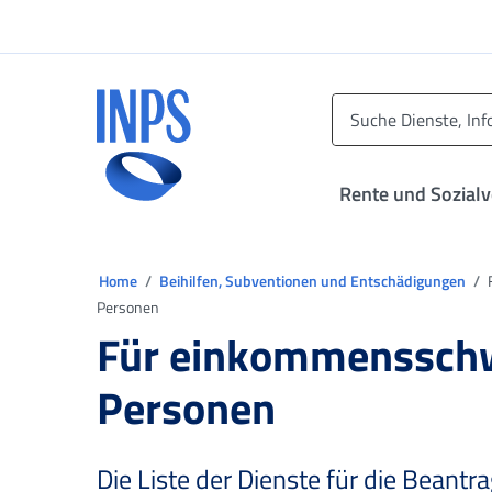
Zum Hauptmenü
Zum Hauptinhalt springen
Zu der Fußzeile
INPS ()
Rente und Sozial
Sie sind in:
Home
Beihilfen, Subventionen und Entschädigungen
Personen
Für einkommenssch
Personen
Die Liste der Dienste für die Beant