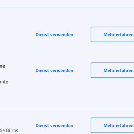
Vereinbarte Dienste (auslän
Dienst verwenden
Mehr erfahren
me
Vereinbarte Dienste (Region
Dienst verwenden
Mehr erfahren
mmte
Verwaltung der Online-Zahlst
Dienst verwenden
Mehr erfahren
die Büros