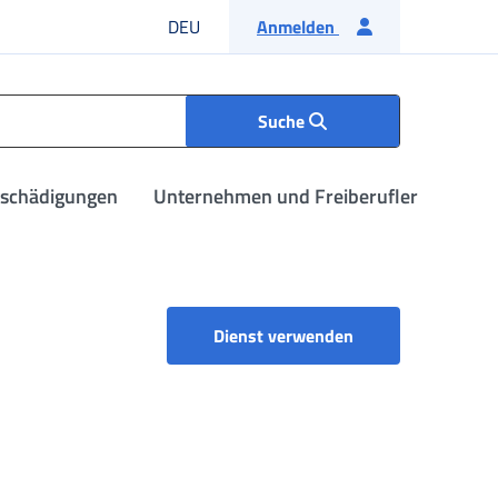
Deutsche Sprache
DEU
Anmelden
Suche
tschädigungen
Unternehmen und Freiberufler
Portal für Untern
Dienst verwenden