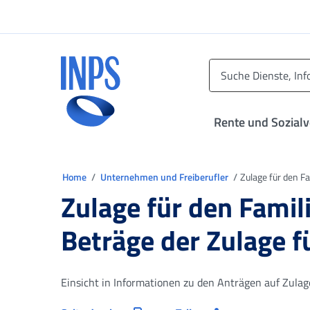
Zum Hauptmenü
Zum Hauptinhalt springen
Zu der Fußzeile
INPS ()
Rente und Sozial
Sie sind in
Home
Unternehmen und Freiberufler
Zulage für den F
Zulage für den Famil
Beträge der Zulage f
Einsicht in Informationen zu den Anträgen auf Zula