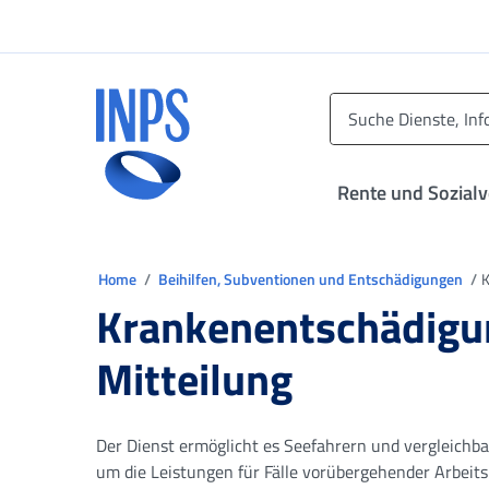
Zum Hauptmenü
Zum Hauptinhalt springen
Zu der Fußzeile
INPS ()
Rente und Sozial
Sie sind in
Home
Beihilfen, Subventionen und Entschädigungen
K
Krankenentschädigun
Mitteilung
Der Dienst ermöglicht es Seefahrern und vergleich
um die Leistungen für Fälle vorübergehender Arbeit