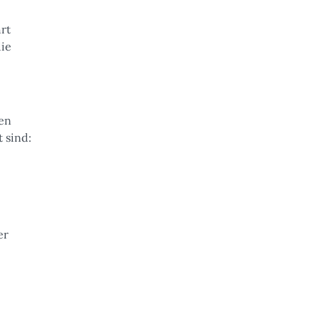
hrt
die
ten
 sind:
er