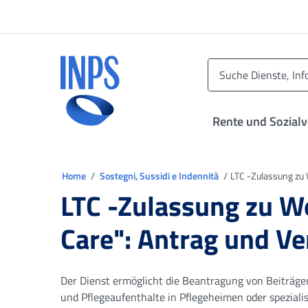
Zum Hauptmenü
Zum Hauptinhalt springen
Zu der Fußzeile
INPS ()
Rente und Sozial
Sie sind in
Home
Sostegni, Sussidi e Indennità
LTC -Zulassung zu
LTC -Zulassung zu 
Care": Antrag und V
Der Dienst ermöglicht die Beantragung von Beiträgen
und Pflegeaufenthalte in Pflegeheimen oder spezial