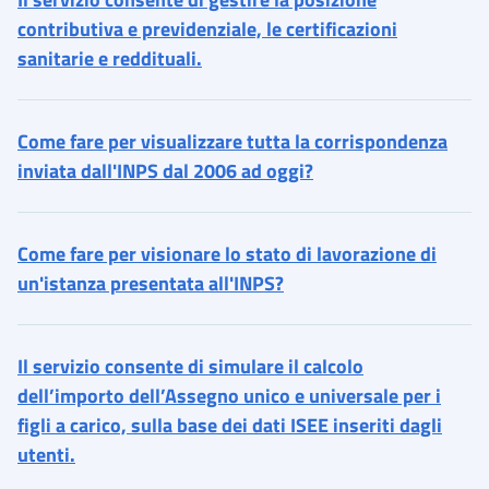
contributiva e previdenziale, le certificazioni
sanitarie e reddituali.
Come fare per visualizzare tutta la corrispondenza
inviata dall'INPS dal 2006 ad oggi?
Come fare per visionare lo stato di lavorazione di
un'istanza presentata all'INPS?
Il servizio consente di simulare il calcolo
dell’importo dell’Assegno unico e universale per i
figli a carico, sulla base dei dati ISEE inseriti dagli
utenti.