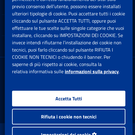
Software
previo consenso dell’utente, possono essere installati
Ap
ulteriori tipologie di cookie. Puoi accettare tutti i cookie
cliccando sul pulsante ACCETTA TUTTI, oppure puoi
Note Legali
effettuare le tue scelte sulle singole categorie che vuoi
Ap
installare, cliccando su IMPOSTAZIONI DEI COOKIE. Se
invece intendi rifiutarne l’installazione dei cookie non
App mobile
Ap
tecnici, puoi farlo cliccando sul pulsante RIFIUTA I
COOKIE NON TECNICI o chiudendo il banner. Per
saperne di più rispetto ai cookie, consulta la
Sede Legale
: Via Ciro il Grande, 21
relativa informativa sulle
informazioni sulla privacy
.
00144 Roma
P.IVA 02121151001
Accetta Tutti
Facebook: Apre una nuova finestra
Twitter: Apre una nuova finestra
Whatsapp: Apre una nuova fi
Youtube: Apre una nuo
Instagram: Apre
Linkedin:
Rs
Rifiuta i cookie non tecnici
www.inps.gov.it © 1997-2026
Impostazioni dei cookie