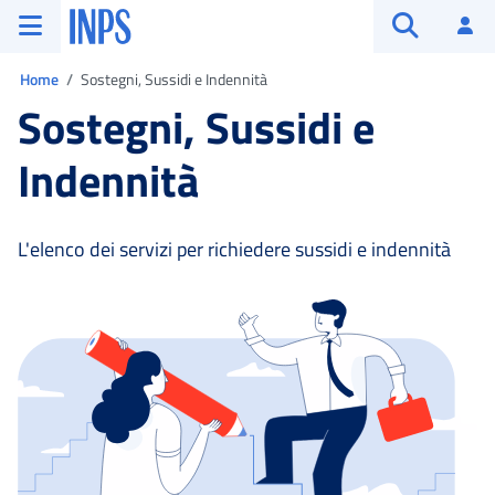
Vai al menu principale
Vai al contenuto principale
Vai al pie' di pagina
INPS ()
Ac
Apri cerca
Ti trovi in:
Home
Sostegni, Sussidi e Indennità
Sostegni, Sussidi e
Indennità
L'elenco dei servizi per richiedere sussidi e indennità