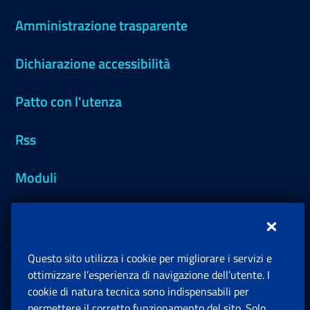
Amministrazione trasparente
Dichiarazione accessibilità
Patto con l'utenza
Rss
Moduli
Inps.design
Questo sito utilizza i cookie per migliorare i servizi e
Sedi e Contatti
ottimizzare l’esperienza di navigazione dell’utente. I
Ap
cookie di natura tecnica sono indispensabili per
permettere il corretto funzionamento del sito. Solo