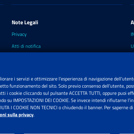
Note Legali
A
Privacy
I
Atti di notifica
U
Impostazioni dei cookie
I
I
liorare i servizi e ottimizzare l’esperienza di navigazione dell’utent
retto funzionamento del sito. Solo previo consenso dell’utente, poss
tutti i cookie cliccando sul pulsante ACCETTA TUTTI, oppure puoi effe
S
ando su IMPOSTAZIONI DEI COOKIE. Se invece intendi rifiutarne l’ins
FIUTA I COOKIE NON TECNICI o chiudendo il banner. Per saperne di p
P
oni sulla privacy
.