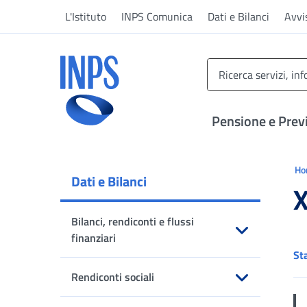
Vai al menu principale
Vai al contenuto principale
Vai al pie' di pagina
L'Istituto
INPS Comunica
Dati e Bilanci
Avvi
INPS ()
Pensione e Prev
Ti 
H
Dati e Bilanci
X
Bilanci, rendiconti e flussi
finanziari
St
Apri sottomenu
Rendiconti sociali
Apri sottomenu