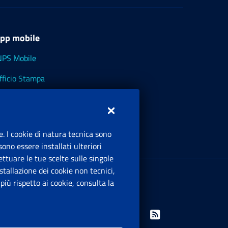
pp mobile
NPS Mobile
fficio Stampa
NPS - Museo Multimediale
NPS Cassetto Artigiani e Commercianti
e. I cookie di natura tecnica sono
ono essere installati ulteriori
ttuare le tue scelte sulle singole
ede Legale
: Via Ciro il Grande, 21
tallazione dei cookie non tecnici,
00144 Roma
iù rispetto ai cookie, consulta la
.IVA 02121151001
Facebook: Apre una nuova finestra
Twitter: Apre una nuova finestra
Whatsapp: Apre una nuova finestra
Youtube: Apre una nuova fine
Instagram: Apre una nuo
Linkedin: Apre una 
Rss: Apre una