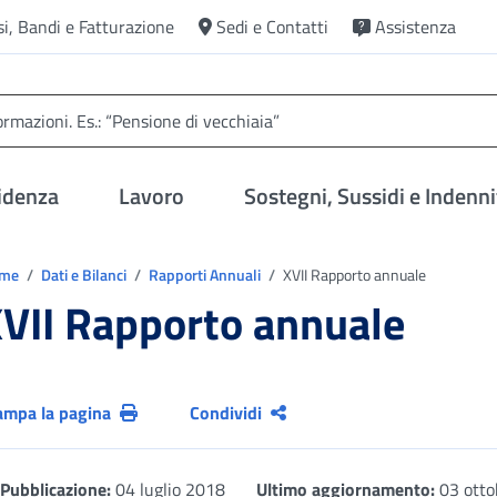
si, Bandi e Fatturazione
Sedi e Contatti
Assistenza
idenza
Lavoro
Sostegni, Sussidi e Indenni
trovi in:
ome
Dati e Bilanci
Rapporti Annuali
XVII Rapporto annuale
VII Rapporto annuale
ampa la pagina
Condividi
Pubblicazione:
04 luglio 2018
Ultimo aggiornamento:
03 otto