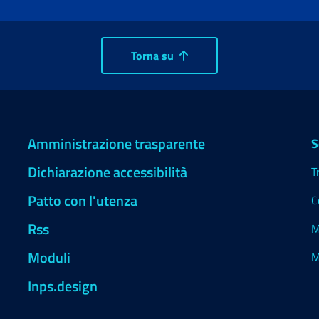
Torna su
Amministrazione trasparente
S
Dichiarazione accessibilità
T
Patto con l'utenza
C
Rss
M
Moduli
M
Inps.design