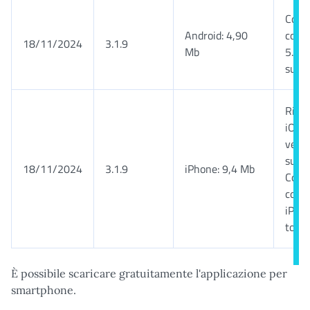
Comp
Android: 4,90
con 
18/11/2024
3.1.9
Mb
5.0 o
succe
Rich
iOS 1
versi
succe
18/11/2024
3.1.9
iPhone: 9,4 Mb
Comp
con i
iPad 
touch
È possibile scaricare gratuitamente l'applicazione per
smartphone.