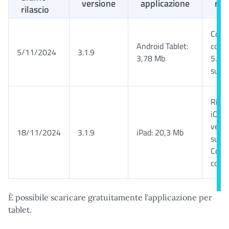
versione
applicazione
rich
rilascio
Comp
Android Tablet:
con 
5/11/2024
3.1.9
3,78 Mb
5.0 o
succe
Rich
iOS 1
versi
18/11/2024
3.1.9
iPad: 20,3 Mb
succe
Comp
con i
È possibile scaricare gratuitamente l'applicazione per
tablet.