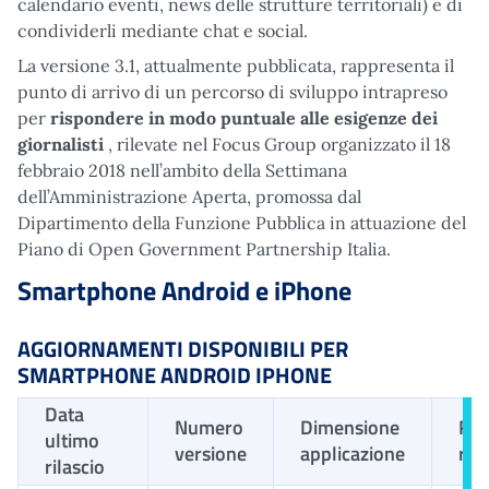
calendario eventi, news delle strutture territoriali) e di
condividerli mediante chat e social.
La versione 3.1, attualmente pubblicata, rappresenta il
punto di arrivo di un percorso di sviluppo intrapreso
per
rispondere in modo puntuale alle esigenze dei
giornalisti
, rilevate nel Focus Group organizzato il 18
febbraio 2018 nell’ambito della Settimana
dell’Amministrazione Aperta, promossa dal
Dipartimento della Funzione Pubblica in attuazione del
Piano di Open Government Partnership Italia.
Smartphone Android e iPhone
AGGIORNAMENTI DISPONIBILI PER
SMARTPHONE ANDROID IPHONE
Data
Numero
Dimensione
Req
ultimo
versione
applicazione
rich
rilascio