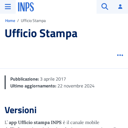
Vai al menu principale
Vai al contenuto principale
Vai al pie' di pagina
INPS ()
Ac
Apri cerca
Ti trovi in:
Home
Ufficio Stampa
Ufficio Stampa
Me
Pubblicazione:
3 aprile 2017
Ultimo aggiornamento:
22 novembre 2024
Versioni
L’
app Ufficio stampa INPS
è il canale mobile