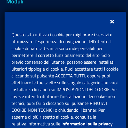
Moduli
Inps.design
Questo sito utilizza i cookie per migliorare i servizi e
Sedi e Contatti
ottimizzare l’esperienza di navigazione dell’utente. I
Ap
cookie di natura tecnica sono indispensabili per
permettere il corretto funzionamento del sito. Solo
Software
previo consenso dell’utente, possono essere installati
Ap
ulteriori tipologie di cookie. Puoi accettare tutti i cookie
cliccando sul pulsante ACCETTA TUTTI, oppure puoi
Note Legali
effettuare le tue scelte sulle singole categorie che vuoi
Ap
installare, cliccando su IMPOSTAZIONI DEI COOKIE. Se
invece intendi rifiutarne l’installazione dei cookie non
App mobile
Ap
tecnici, puoi farlo cliccando sul pulsante RIFIUTA I
COOKIE NON TECNICI o chiudendo il banner. Per
saperne di più rispetto ai cookie, consulta la
Sede Legale
: Via Ciro il Grande, 21
relativa informativa sulle
informazioni sulla privacy
.
00144 Roma