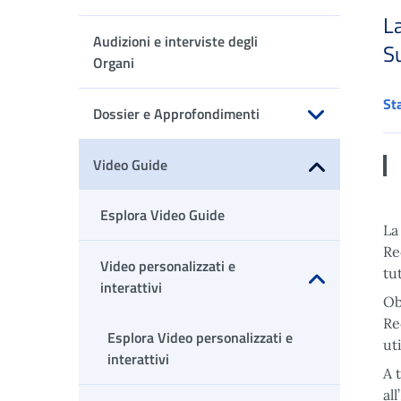
La
Apri sottomenu
Audizioni e interviste degli
S
Organi
St
Dossier e Approfondimenti
Apri sottomenu
Video Guide
Apri sottomenu
Esplora Video Guide
L
Re
Video personalizzati e
tu
interattivi
Ob
Apri sottomenu
Re
Esplora Video personalizzati e
ut
interattivi
A 
al