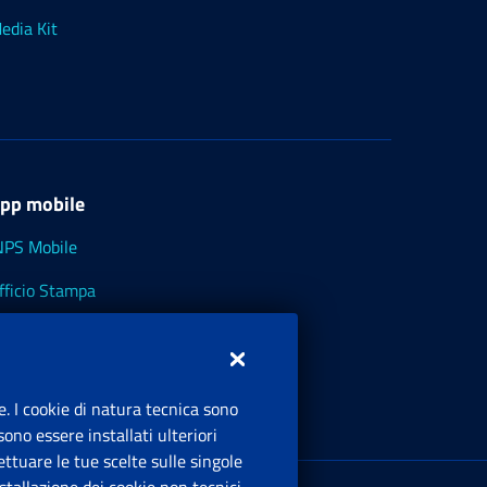
edia Kit
pp mobile
NPS Mobile
fficio Stampa
NPS - Museo Multimediale
NPS Cassetto Artigiani e Commercianti
e. I cookie di natura tecnica sono
ono essere installati ulteriori
ttuare le tue scelte sulle singole
ede Legale
: Via Ciro il Grande, 21