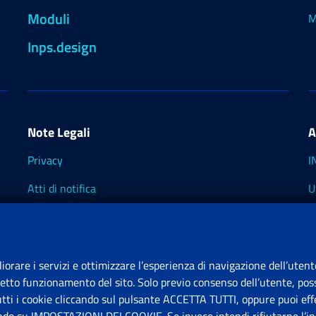
Moduli
M
Inps.design
Note Legali
A
Privacy
I
Atti di notifica
U
Impostazioni dei cookie
I
I
liorare i servizi e ottimizzare l’esperienza di navigazione dell’utent
retto funzionamento del sito. Solo previo consenso dell’utente, poss
tutti i cookie cliccando sul pulsante ACCETTA TUTTI, oppure puoi effe
S