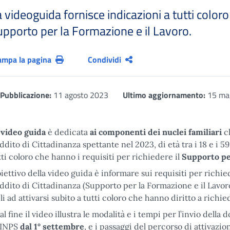
 videoguida fornisce indicazioni a tutti coloro 
upporto per la Formazione e il Lavoro.
ampa la pagina
Condividi
Pubblicazione:
11 agosto 2023
Ultimo aggiornamento:
15 ma
a
video guida
è dedicata
ai componenti dei nuclei familiari
c
ddito di Cittadinanza spettante nel 2023, di età tra i 18 e i 59 
tti coloro che hanno i requisiti per richiedere il
Supporto per
iettivo della video guida è informare sui requisiti per richi
ddito di Cittadinanza (Supporto per la Formazione e il Lavoro
ili ad attivarsi subito a tutti coloro che hanno diritto a richi
tal fine il video illustra le modalità e i tempi per l’invio del
l’INPS
dal 1° settembre
, e i passaggi del percorso di attivazio