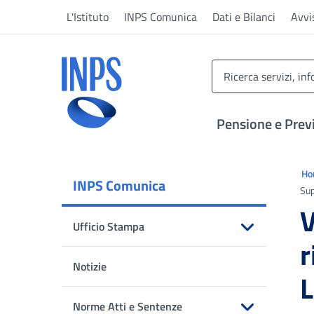
Vai al menu principale
Vai al contenuto principale
Vai al pie' di pagina
L'Istituto
INPS Comunica
Dati e Bilanci
Avvi
INPS ()
Pensione e Prev
Ti 
H
INPS Comunica
Sup
V
Ufficio Stampa
r
Apri sottomenu
Notizie
L
Norme Atti e Sentenze