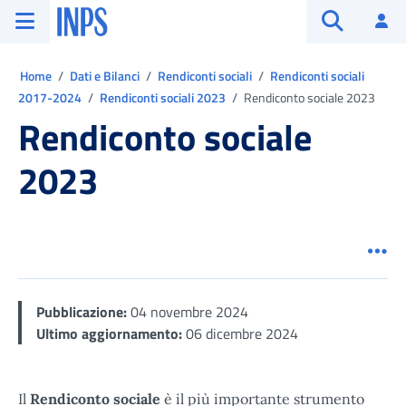
Vai al menu principale
Vai al contenuto principale
Vai al pie' di pagina
INPS ()
Ac
Apri cerca
Ti trovi in:
Home
Dati e Bilanci
Rendiconti sociali
Rendiconti sociali
2017-2024
Rendiconti sociali 2023
Rendiconto sociale 2023
Rendiconto sociale
2023
Men
Pubblicazione:
04 novembre 2024
Ultimo aggiornamento:
06 dicembre 2024
Il
Rendiconto sociale
è il più importante strumento