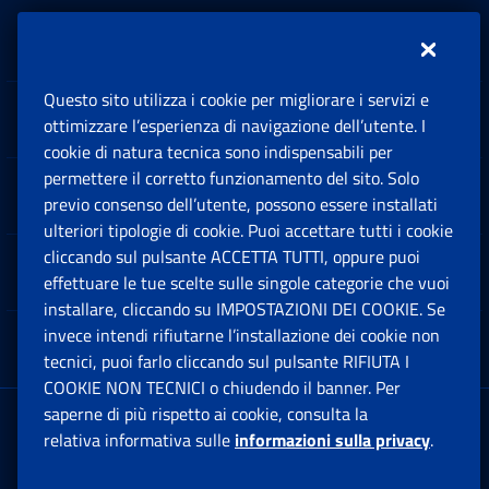
Inps.design
Questo sito utilizza i cookie per migliorare i servizi e
Sedi e Contatti
ottimizzare l’esperienza di navigazione dell’utente. I
Ap
cookie di natura tecnica sono indispensabili per
permettere il corretto funzionamento del sito. Solo
Software
previo consenso dell’utente, possono essere installati
Ap
ulteriori tipologie di cookie. Puoi accettare tutti i cookie
cliccando sul pulsante ACCETTA TUTTI, oppure puoi
Note Legali
effettuare le tue scelte sulle singole categorie che vuoi
Ap
installare, cliccando su IMPOSTAZIONI DEI COOKIE. Se
invece intendi rifiutarne l’installazione dei cookie non
App mobile
Ap
tecnici, puoi farlo cliccando sul pulsante RIFIUTA I
COOKIE NON TECNICI o chiudendo il banner. Per
saperne di più rispetto ai cookie, consulta la
Sede Legale
: Via Ciro il Grande, 21
relativa informativa sulle
informazioni sulla privacy
.
00144 Roma
P.IVA 02121151001