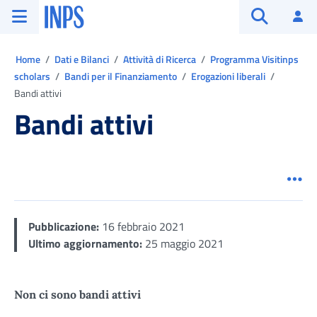
Vai al menu principale
Vai al contenuto principale
Vai al pie' di pagina
INPS ()
Ac
Apri cerca
Ti trovi in:
Home
Dati e Bilanci
Attività di Ricerca
Programma Visitinps
scholars
Bandi per il Finanziamento
Erogazioni liberali
Bandi attivi
Bandi attivi
Men
Pubblicazione:
16 febbraio 2021
Ultimo aggiornamento:
25 maggio 2021
Non ci sono bandi attivi