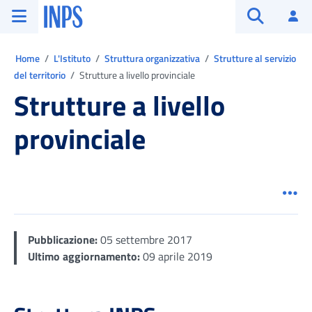
Vai al menu principale
Vai al contenuto principale
Vai al pie' di pagina
INPS ()
Ac
Apri cerca
Ti trovi in:
Home
L'Istituto
Struttura organizzativa
Strutture al servizio
del territorio
Strutture a livello provinciale
Strutture a livello
provinciale
Men
Pubblicazione:
05 settembre 2017
Ultimo aggiornamento:
09 aprile 2019