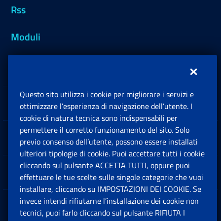
Rss
Moduli
Inps.design
Questo sito utilizza i cookie per migliorare i servizi e
Sedi e Contatti
ottimizzare l’esperienza di navigazione dell’utente. I
Ap
cookie di natura tecnica sono indispensabili per
permettere il corretto funzionamento del sito. Solo
Software
previo consenso dell’utente, possono essere installati
Ap
ulteriori tipologie di cookie. Puoi accettare tutti i cookie
cliccando sul pulsante ACCETTA TUTTI, oppure puoi
Note Legali
effettuare le tue scelte sulle singole categorie che vuoi
Ap
installare, cliccando su IMPOSTAZIONI DEI COOKIE. Se
invece intendi rifiutarne l’installazione dei cookie non
App mobile
Ap
tecnici, puoi farlo cliccando sul pulsante RIFIUTA I