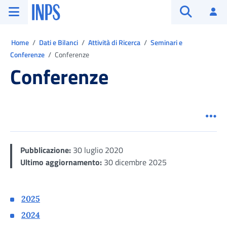
Vai al menu principale
Vai al contenuto principale
Vai al pie' di pagina
INPS ()
Ac
Apri cerca
Ti trovi in:
Home
Dati e Bilanci
Attività di Ricerca
Seminari e
Conferenze
Conferenze
Conferenze
Men
Pubblicazione:
30 luglio 2020
Ultimo aggiornamento:
30 dicembre 2025
2025
2024