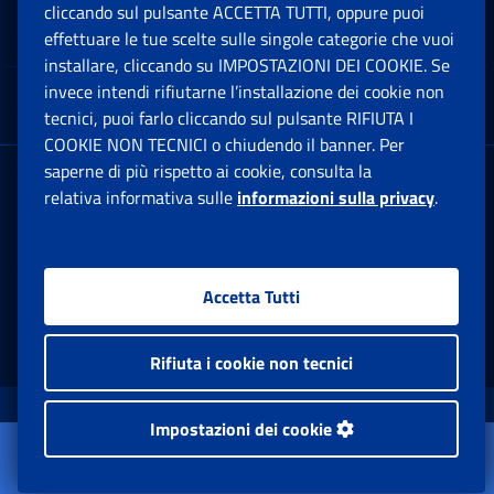
cliccando sul pulsante ACCETTA TUTTI, oppure puoi
Note Legali
effettuare le tue scelte sulle singole categorie che vuoi
Ap
installare, cliccando su IMPOSTAZIONI DEI COOKIE. Se
invece intendi rifiutarne l’installazione dei cookie non
App mobile
Ap
tecnici, puoi farlo cliccando sul pulsante RIFIUTA I
COOKIE NON TECNICI o chiudendo il banner. Per
saperne di più rispetto ai cookie, consulta la
Sede Legale
: Via Ciro il Grande, 21
relativa informativa sulle
informazioni sulla privacy
.
00144 Roma
P.IVA 02121151001
Accetta Tutti
Facebook: Apre una nuova finestra
Twitter: Apre una nuova finestra
Whatsapp: Apre una nuova fi
Youtube: Apre una nuo
Instagram: Apre
Linkedin:
Rs
Rifiuta i cookie non tecnici
www.inps.gov.it © 1997-2026
Impostazioni dei cookie
Apri il menu
Istituto Nazionale Previdenza Sociale.
Dati e Bilanci
Tutti i diritti riservati.