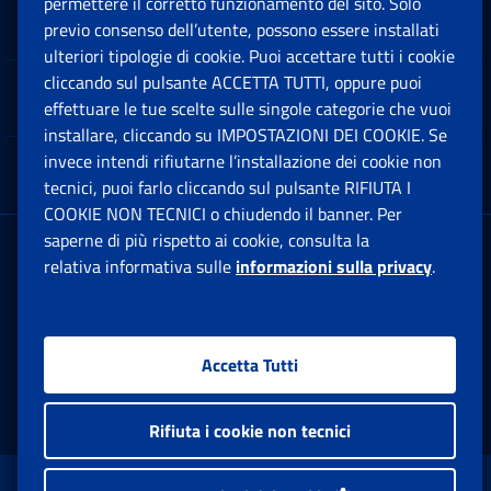
permettere il corretto funzionamento del sito. Solo
Software
previo consenso dell’utente, possono essere installati
Ap
ulteriori tipologie di cookie. Puoi accettare tutti i cookie
cliccando sul pulsante ACCETTA TUTTI, oppure puoi
Note Legali
effettuare le tue scelte sulle singole categorie che vuoi
Ap
installare, cliccando su IMPOSTAZIONI DEI COOKIE. Se
invece intendi rifiutarne l’installazione dei cookie non
App mobile
Ap
tecnici, puoi farlo cliccando sul pulsante RIFIUTA I
COOKIE NON TECNICI o chiudendo il banner. Per
saperne di più rispetto ai cookie, consulta la
Sede Legale
: Via Ciro il Grande, 21
relativa informativa sulle
informazioni sulla privacy
.
00144 Roma
P.IVA 02121151001
Accetta Tutti
Facebook: Apre una nuova finestra
Twitter: Apre una nuova finestra
Whatsapp: Apre una nuova fi
Youtube: Apre una nuo
Instagram: Apre
Linkedin:
Rs
Rifiuta i cookie non tecnici