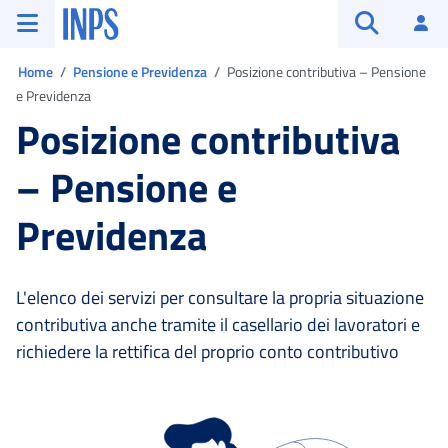
Vai al menu principale
Vai al contenuto principale
Vai al pie' di pagina
INPS ()
Ac
Apri cerca
Ti trovi in:
Home
Pensione e Previdenza
Posizione contributiva – Pensione
e Previdenza
Posizione contributiva
– Pensione e
Previdenza
L'elenco dei servizi per consultare la propria situazione
contributiva anche tramite il casellario dei lavoratori e
richiedere la rettifica del proprio conto contributivo