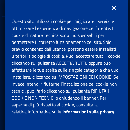
Inps.design
Questo sito utilizza i cookie per migliorare i servizi e
Sedi e Contatti
ottimizzare l’esperienza di navigazione dell’utente. I
Ap
cookie di natura tecnica sono indispensabili per
permettere il corretto funzionamento del sito. Solo
Software
previo consenso dell’utente, possono essere installati
Ap
ulteriori tipologie di cookie. Puoi accettare tutti i cookie
cliccando sul pulsante ACCETTA TUTTI, oppure puoi
Note Legali
effettuare le tue scelte sulle singole categorie che vuoi
Ap
installare, cliccando su IMPOSTAZIONI DEI COOKIE. Se
invece intendi rifiutarne l’installazione dei cookie non
App mobile
Ap
tecnici, puoi farlo cliccando sul pulsante RIFIUTA I
COOKIE NON TECNICI o chiudendo il banner. Per
saperne di più rispetto ai cookie, consulta la
Sede Legale
: Via Ciro il Grande, 21
relativa informativa sulle
informazioni sulla privacy
.
00144 Roma
P.IVA 02121151001