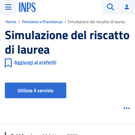
Vai al menu principale
Vai al contenuto principale
Vai al pie' di pagina
INPS ()
Ac
Apri cerca
Ti trovi in
Home
Pensione e Previdenza
Simulazione del riscatto di laurea
Simulazione del riscatto
di laurea
Aggiungi ai preferiti
Riscatto della Laurea per fini pensionis
Utilizza il servizio
Me