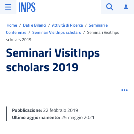
Vai al menu principale
Vai al contenuto principale
Vai al pie' di pagina
INPS ()
Ac
Apri cerca
Ti trovi in:
Home
Dati e Bilanci
Attività di Ricerca
Seminari e
Conferenze
Seminari VisitInps scholars
Seminari VisitInps
scholars 2019
Seminari VisitInps
scholars 2019
Men
Pubblicazione:
22 febbraio 2019
Ultimo aggiornamento:
25 maggio 2021