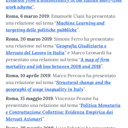
work scheme"
.
Roma, 6 marzo 2019
: Emanuele Ciani ha presentato
“
Machine Learning and
una relazione sul tema
targeting delle politiche pubbliche
”
.
Roma, 20 marzo 2019
: Simone Ferro ha presentato
“
Geografia Giudiziaria e
una relazione sul tema
Mercato del Lavoro in Italia
”
e Marco Leonardi ha
“
A map of firm
presentato una relazione sul tema
mortality and job loss between 2008 and 2018
”
.
Roma, 10 aprile 2019
: Marco Percoco ha presentato
“
Structural change and the
una relazione sul tema
geographi of wage inequality in Italy
”
.
Roma, 15 maggio 2019
: Vincenzo Pezone ha
“
Politica Monetaria
presentato una relazione sul tema
e Contrattazione Collettiva: Evidenza Empirica dai
Mercati Azionari
”
.
Roma, 29 maggio 2019
: Luca Salvatici ha presentato