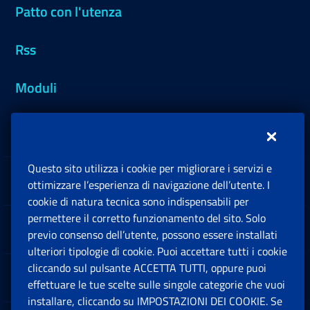
Patto con l'utenza
Rss
Moduli
Inps.design
Questo sito utilizza i cookie per migliorare i servizi e
Sedi e Contatti
ottimizzare l’esperienza di navigazione dell’utente. I
Ap
cookie di natura tecnica sono indispensabili per
permettere il corretto funzionamento del sito. Solo
Software
previo consenso dell’utente, possono essere installati
Ap
ulteriori tipologie di cookie. Puoi accettare tutti i cookie
cliccando sul pulsante ACCETTA TUTTI, oppure puoi
Note Legali
effettuare le tue scelte sulle singole categorie che vuoi
Ap
installare, cliccando su IMPOSTAZIONI DEI COOKIE. Se