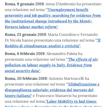
Roma, 9 gennaio 2019
: Anna D’Ambrosio ha presentato
"Unemployment benefit
una relazione sul tema “
generosity and job quality: searching for evidence from
the institutional change introduced by the Monti-
Fornero labour market reform"
.
Roma, 23 gennaio 2019
: Maria Cozzolino e Fernando
"Il
Di Nicola hanno presentato una relazione sul tema “
Reddito di cittadinanza: analisi e criticità"
.
Roma, 6 febbraio 2019
: Alessandro Palma ha
"The effects of air
presentato una relazione sul tema "
pollution on labour supply in Italy. Evidence from
social security data"
.
Roma, 20 febbraio 2019
: Antonio Martuscelli ha
"Globalizzazione e
presentato una relazione sul tema "
diseguaglianza salariale: evidenza dal mercato del
lavoro italiano"
e Francesco Manaresi ha presentato
"Labor Mobility in bad times:
una relazione sul tema:
Evidence from a discontinuity in the Italian short-time