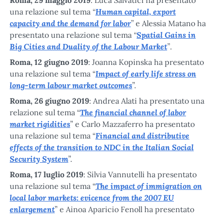
“
Human capital, export
una relazione sul tema
capacity and the demand for labor
”
e Alessia Matano ha
“
Spatial Gains in
presentato una relazione sul tema
Big Cities and Duality of the Labour Market
”
.
Roma, 12 giugno 2019
: Joanna Kopinska ha presentato
Impact of early life stress on
una relazione sul tema “
long-term labour market outcomes
”.
Roma, 26 giugno 2019
: Andrea Alati ha presentato una
The financial channel of labor
relazione sul tema “
market rigidities
” e Carlo Mazzaferro ha presentato
Financial and distributive
una relazione sul tema “
effects of the transition to NDC in the Italian Social
Security System
”.
Roma, 17 luglio 2019
: Silvia Vannutelli ha presentato
The impact of immigration on
una relazione sul tema “
local labor markets: evicence from the 2007 EU
enlargement
” e Ainoa Aparicio Fenoll ha presentato