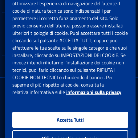
Sedi e Contatti
ottimizzare l’esperienza di navigazione dell’utente. I
Ap
cookie di natura tecnica sono indispensabili per
permettere il corretto funzionamento del sito. Solo
Software
previo consenso dell’utente, possono essere installati
Ap
ulteriori tipologie di cookie. Puoi accettare tutti i cookie
cliccando sul pulsante ACCETTA TUTTI, oppure puoi
Note Legali
effettuare le tue scelte sulle singole categorie che vuoi
Ap
installare, cliccando su IMPOSTAZIONI DEI COOKIE. Se
invece intendi rifiutarne l’installazione dei cookie non
App mobile
Ap
tecnici, puoi farlo cliccando sul pulsante RIFIUTA I
COOKIE NON TECNICI o chiudendo il banner. Per
saperne di più rispetto ai cookie, consulta la
Sede Legale
: Via Ciro il Grande, 21
relativa informativa sulle
informazioni sulla privacy
.
00144 Roma
P.IVA 02121151001
Accetta Tutti
Facebook: Apre una nuova finestra
Twitter: Apre una nuova finestra
Whatsapp: Apre una nuova fi
Youtube: Apre una nuo
Instagram: Apre
Linkedin:
Rs