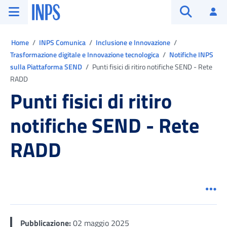
Vai al menu principale
Vai al contenuto principale
Vai al pie' di pagina
INPS ()
Ac
Apri cerca
Ti trovi in:
Home
INPS Comunica
Inclusione e Innovazione
Trasformazione digitale e Innovazione tecnologica
Notifiche INPS
sulla Piattaforma SEND
Punti fisici di ritiro notifiche SEND - Rete
RADD
Punti fisici di ritiro
notifiche SEND - Rete
RADD
Men
Pubblicazione:
02 maggio 2025