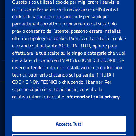
Questo sito utilizza i cookie per migliorare i servizi e
Sedi e Contatti
ottimizzare l’esperienza di navigazione dell’utente. I
Ap
cookie di natura tecnica sono indispensabili per
permettere il corretto funzionamento del sito. Solo
Software
previo consenso dell’utente, possono essere installati
Ap
ulteriori tipologie di cookie. Puoi accettare tutti i cookie
cliccando sul pulsante ACCETTA TUTTI, oppure puoi
Note Legali
effettuare le tue scelte sulle singole categorie che vuoi
Ap
installare, cliccando su IMPOSTAZIONI DEI COOKIE. Se
invece intendi rifiutarne l’installazione dei cookie non
App mobile
Ap
tecnici, puoi farlo cliccando sul pulsante RIFIUTA I
COOKIE NON TECNICI o chiudendo il banner. Per
saperne di più rispetto ai cookie, consulta la
Sede Legale
: Via Ciro il Grande, 21
relativa informativa sulle
informazioni sulla privacy
.
00144 Roma
P.IVA 02121151001
Accetta Tutti