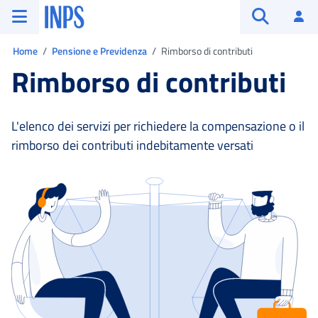
Vai al menu principale
Vai al contenuto principale
Vai al pie' di pagina
INPS ()
Ac
Apri cerca
Ti trovi in:
Home
Pensione e Previdenza
Rimborso di contributi
Rimborso di contributi
L'elenco dei servizi per richiedere la compensazione o il
rimborso dei contributi indebitamente versati