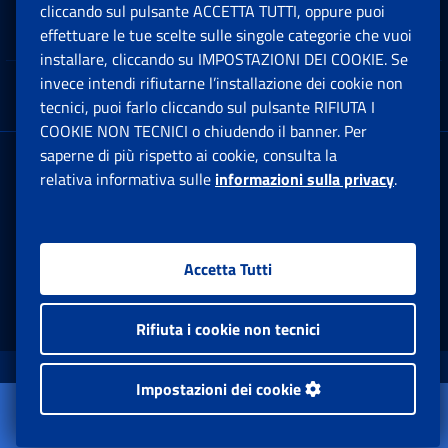
cliccando sul pulsante ACCETTA TUTTI, oppure puoi
Note Legali
effettuare le tue scelte sulle singole categorie che vuoi
Ap
installare, cliccando su IMPOSTAZIONI DEI COOKIE. Se
invece intendi rifiutarne l’installazione dei cookie non
App mobile
Ap
tecnici, puoi farlo cliccando sul pulsante RIFIUTA I
COOKIE NON TECNICI o chiudendo il banner. Per
saperne di più rispetto ai cookie, consulta la
Sede Legale
: Via Ciro il Grande, 21
relativa informativa sulle
informazioni sulla privacy
.
00144 Roma
P.IVA 02121151001
Accetta Tutti
Facebook: Apre una nuova finestra
Twitter: Apre una nuova finestra
Whatsapp: Apre una nuova fi
Youtube: Apre una nuo
Instagram: Apre
Linkedin:
Rs
Rifiuta i cookie non tecnici
www.inps.gov.it © 1997-2026
Impostazioni dei cookie
Apri il menu
Istituto Nazionale Previdenza Sociale.
L'Istituto
Tutti i diritti riservati.