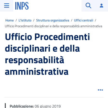
Vai al menu principale
Vai al contenuto principale
Vai al pie' di pagina
INPS ()
Ac
Apri cerca
Ti trovi in:
Home
L'Istituto
Struttura organizzativa
Uffici centrali
Ufficio Procedimenti disciplinari e della responsabilità amministrativa
Ufficio Procedimenti
disciplinari e della
responsabilità
amministrativa
Men
Pubblicazione:
06 giugno 2019