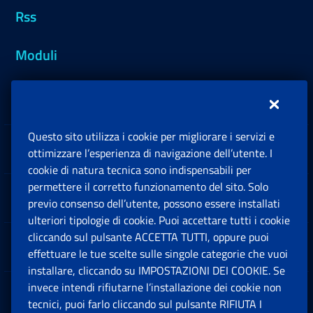
Rss
Moduli
Inps.design
Questo sito utilizza i cookie per migliorare i servizi e
Sedi e Contatti
ottimizzare l’esperienza di navigazione dell’utente. I
Ap
cookie di natura tecnica sono indispensabili per
permettere il corretto funzionamento del sito. Solo
Software
previo consenso dell’utente, possono essere installati
Ap
ulteriori tipologie di cookie. Puoi accettare tutti i cookie
cliccando sul pulsante ACCETTA TUTTI, oppure puoi
Note Legali
effettuare le tue scelte sulle singole categorie che vuoi
Ap
installare, cliccando su IMPOSTAZIONI DEI COOKIE. Se
invece intendi rifiutarne l’installazione dei cookie non
App mobile
Ap
tecnici, puoi farlo cliccando sul pulsante RIFIUTA I