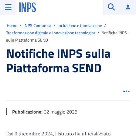
Vai al menu principale
Vai al contenuto principale
Vai al pie' di pagina
INPS ()
Ac
Apri cerca
Ti trovi in:
Home
INPS Comunica
Inclusione e Innovazione
Trasformazione digitale e Innovazione tecnologica
Notifiche INPS
sulla Piattaforma SEND
Notifiche INPS sulla
Piattaforma SEND
Men
Pubblicazione:
02 maggio 2025
Dal 9 dicembre 2024, l’Istituto ha ufficializzato