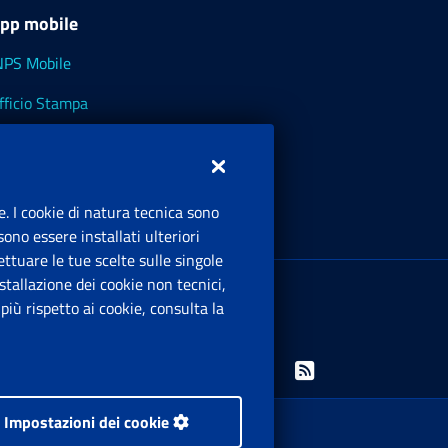
pp mobile
NPS Mobile
fficio Stampa
NPS - Museo Multimediale
NPS Cassetto Artigiani e Commercianti
e. I cookie di natura tecnica sono
ono essere installati ulteriori
ttuare le tue scelte sulle singole
ede Legale
: Via Ciro il Grande, 21
tallazione dei cookie non tecnici,
00144 Roma
iù rispetto ai cookie, consulta la
.IVA 02121151001
Facebook: Apre una nuova finestra
Twitter: Apre una nuova finestra
Whatsapp: Apre una nuova finestra
Youtube: Apre una nuova fine
Instagram: Apre una nuo
Linkedin: Apre una 
Rss: Apre una
Impostazioni dei cookie