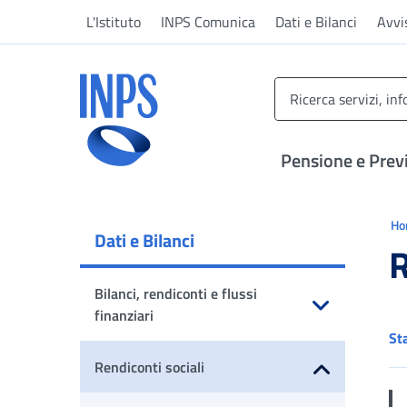
Vai al menu principale
Vai al contenuto principale
Vai al pie' di pagina
L'Istituto
INPS Comunica
Dati e Bilanci
Avvi
INPS ()
Pensione e Prev
Ti 
H
Dati e Bilanci
R
Bilanci, rendiconti e flussi
finanziari
St
Apri sottomenu
Rendiconti sociali
Apri sottomenu