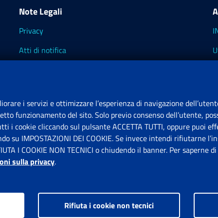
Note Legali
A
Privacy
I
Atti di notifica
U
Impostazioni dei cookie
I
I
liorare i servizi e ottimizzare l’esperienza di navigazione dell’utent
retto funzionamento del sito. Solo previo consenso dell’utente, poss
tutti i cookie cliccando sul pulsante ACCETTA TUTTI, oppure puoi effe
S
ando su IMPOSTAZIONI DEI COOKIE. Se invece intendi rifiutarne l’ins
FIUTA I COOKIE NON TECNICI o chiudendo il banner. Per saperne di p
P
oni sulla privacy
.
Rifiuta i cookie non tecnici