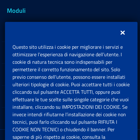
Moduli
Inps.design
Questo sito utilizza i cookie per migliorare i servizi e
Sedi e Contatti
ottimizzare l’esperienza di navigazione dell’utente. I
Ap
cookie di natura tecnica sono indispensabili per
permettere il corretto funzionamento del sito. Solo
Software
previo consenso dell’utente, possono essere installati
Ap
ulteriori tipologie di cookie. Puoi accettare tutti i cookie
cliccando sul pulsante ACCETTA TUTTI, oppure puoi
Note Legali
effettuare le tue scelte sulle singole categorie che vuoi
Ap
installare, cliccando su IMPOSTAZIONI DEI COOKIE. Se
invece intendi rifiutarne l’installazione dei cookie non
App mobile
Ap
tecnici, puoi farlo cliccando sul pulsante RIFIUTA I
COOKIE NON TECNICI o chiudendo il banner. Per
saperne di più rispetto ai cookie, consulta la