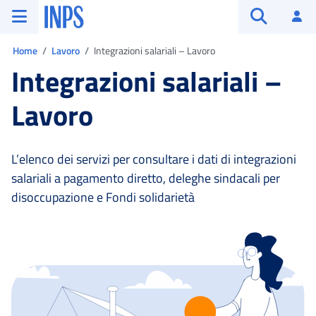
Vai al menu principale
Vai al contenuto principale
Vai al pie' di pagina
INPS ()
Ac
Apri cerca
Ti trovi in:
Home
Lavoro
Integrazioni salariali – Lavoro
Integrazioni salariali –
Lavoro
L’elenco dei servizi per consultare i dati di integrazioni
salariali a pagamento diretto, deleghe sindacali per
disoccupazione e Fondi solidarietà