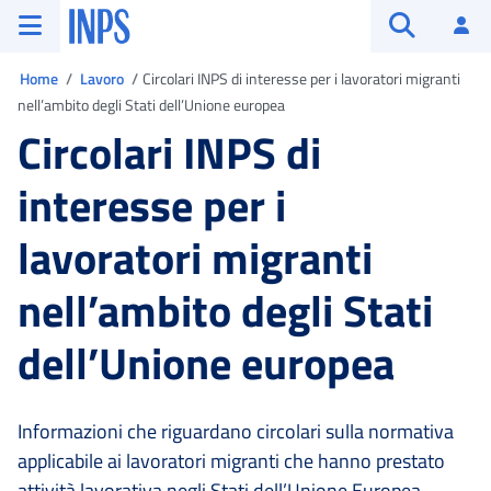
Vai al menu principale
Vai al contenuto principale
Vai al pie' di pagina
INPS ()
Ac
Apri cerca
Ti trovi in:
Home
Lavoro
Circolari INPS di interesse per i lavoratori migranti
nell’ambito degli Stati dell’Unione europea
Circolari INPS di
interesse per i
lavoratori migranti
nell’ambito degli Stati
dell’Unione europea
Informazioni che riguardano circolari sulla normativa
applicabile ai lavoratori migranti che hanno prestato
attività lavorativa negli Stati dell’Unione Europea.