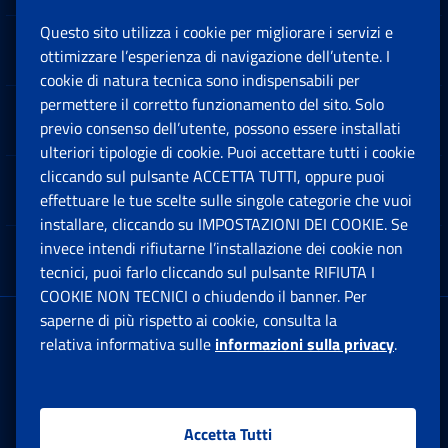
Questo sito utilizza i cookie per migliorare i servizi e
Sedi e Contatti
ottimizzare l’esperienza di navigazione dell’utente. I
Ap
cookie di natura tecnica sono indispensabili per
permettere il corretto funzionamento del sito. Solo
Software
previo consenso dell’utente, possono essere installati
Ap
ulteriori tipologie di cookie. Puoi accettare tutti i cookie
cliccando sul pulsante ACCETTA TUTTI, oppure puoi
Note Legali
effettuare le tue scelte sulle singole categorie che vuoi
Ap
installare, cliccando su IMPOSTAZIONI DEI COOKIE. Se
invece intendi rifiutarne l’installazione dei cookie non
App mobile
Ap
tecnici, puoi farlo cliccando sul pulsante RIFIUTA I
COOKIE NON TECNICI o chiudendo il banner. Per
saperne di più rispetto ai cookie, consulta la
Sede Legale
: Via Ciro il Grande, 21
relativa informativa sulle
informazioni sulla privacy
.
00144 Roma
P.IVA 02121151001
Accetta Tutti