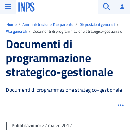
Vai al menu principale
Vai al contenuto principale
Vai al pie' di pagina
INPS ()
Ac
Apri cerca
Ti trovi in:
Home
Amministrazione Trasparente
Disposizioni generali
Atti generali
Documenti di programmazione strategico-gestionale
Documenti di
programmazione
strategico-gestionale
Documenti di programmazione strategico-gestionale
Men
Pubblicazione:
27 marzo 2017