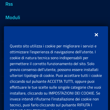
Rss
Moduli
Inps.design
Questo sito utilizza i cookie per migliorare i servizi e
Sedi e Contatti
ottimizzare l’esperienza di navigazione dell’utente. I
Ap
cookie di natura tecnica sono indispensabili per
permettere il corretto funzionamento del sito. Solo
Software
previo consenso dell’utente, possono essere installati
Ap
ulteriori tipologie di cookie. Puoi accettare tutti i cookie
cliccando sul pulsante ACCETTA TUTTI, oppure puoi
Note Legali
effettuare le tue scelte sulle singole categorie che vuoi
Ap
installare, cliccando su IMPOSTAZIONI DEI COOKIE. Se
invece intendi rifiutarne l’installazione dei cookie non
App mobile
Ap
tecnici, puoi farlo cliccando sul pulsante RIFIUTA I