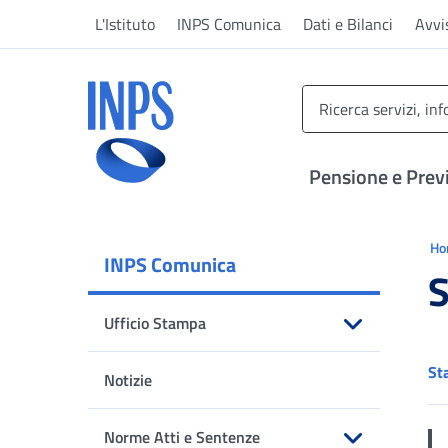
Vai al menu principale
Vai al contenuto principale
Vai al pie' di pagina
L'Istituto
INPS Comunica
Dati e Bilanci
Avvi
INPS ()
Pensione e Prev
Ti 
H
INPS Comunica
S
Ufficio Stampa
Apri sottomenu
St
Notizie
Norme Atti e Sentenze