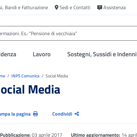
si, Bandi e Fatturazione
Sedi e Contatti
Assistenza
idenza
Lavoro
Sostegni, Sussidi e Indenni
trovi in:
ome
INPS Comunica
Social Media
ocial Media
ampa la pagina
Condividi
Pubblicazione:
03 aprile 2017
Ultimo aggiornamento:
14 apri