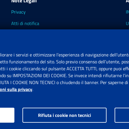
Note Legali
A
Privacy
I
Atti di notifica
U
Impostazioni dei cookie
I
I
liorare i servizi e ottimizzare l’esperienza di navigazione dell’utent
retto funzionamento del sito. Solo previo consenso dell’utente, poss
tutti i cookie cliccando sul pulsante ACCETTA TUTTI, oppure puoi effe
S
ando su IMPOSTAZIONI DEI COOKIE. Se invece intendi rifiutarne l’ins
FIUTA I COOKIE NON TECNICI o chiudendo il banner. Per saperne di p
P
oni sulla privacy
.
Rifiuta i cookie non tecnici
ps.gov.it © 1997-2026
Istituto Nazionale Previdenza Sociale.
Tutti