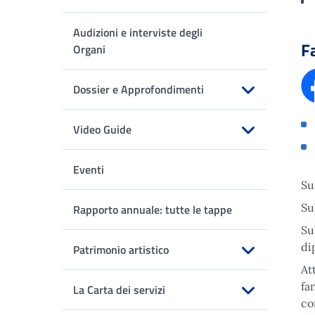
Apri sottomenu
Audizioni e interviste degli
F
Organi
Dossier e Approfondimenti
Apri sottomenu
Video Guide
Apri sottomenu
Eventi
Su
Su
Rapporto annuale: tutte le tappe
Su
di
Patrimonio artistico
At
Apri sottomenu
fa
La Carta dei servizi
co
Apri sottomenu