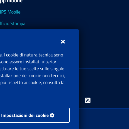
pp mobile
NPS Mobile
fficio Stampa
NPS - Museo Multimediale
NPS Cassetto Artigiani e Commercianti
e. I cookie di natura tecnica sono
ono essere installati ulteriori
ttuare le tue scelte sulle singole
ede Legale
: Via Ciro il Grande, 21
tallazione dei cookie non tecnici,
00144 Roma
iù rispetto ai cookie, consulta la
.IVA 02121151001
Facebook: Apre una nuova finestra
Twitter: Apre una nuova finestra
Whatsapp: Apre una nuova finestra
Youtube: Apre una nuova fine
Instagram: Apre una nuo
Linkedin: Apre una 
Rss: Apre una
Impostazioni dei cookie
 i diritti riservati.