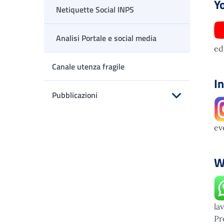
Y
Netiquette Social INPS
Analisi Portale e social media
ed
Canale utenza fragile
I
Pubblicazioni
Apri sottomenu
ev
W
la
Pr