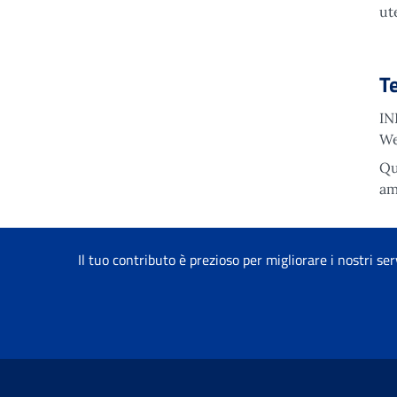
ut
T
IN
We
Qu
am
Il tuo contributo è prezioso per migliorare i nostri ser