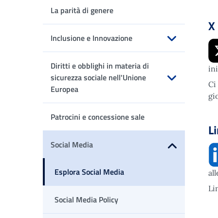
La parità di genere
X
Inclusione e Innovazione
Apri sottomenu
Diritti e obblighi in materia di
ini
sicurezza sociale nell'Unione
Ci
Europea
gio
Apri sottomenu
Patrocini e concessione sale
L
Social Media
Apri sottomenu
Esplora Social Media
al
Li
Social Media Policy