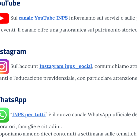
ouTube
Sul
canale YouTube INPS
informiamo sui servizi e sulle 
 eventi. Il canale offre una panoramica sul patrimonio storico e
nstagram
Sull’account
Instagram inps_social
, comunichiamo attra
enti e l'educazione previdenziale, con particolare attenzione
hatsApp
“
INPS per tutti
” è il nuovo canale WhatsApp ufficiale de
voratori, famiglie e cittadini.
oponiamo almeno dieci contenuti a settimana sulle tematiche 