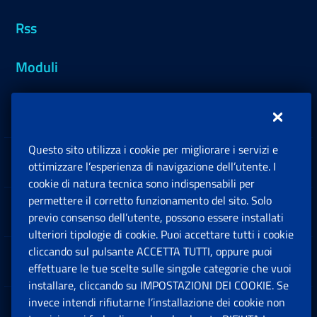
Rss
Moduli
Inps.design
Questo sito utilizza i cookie per migliorare i servizi e
Sedi e Contatti
ottimizzare l’esperienza di navigazione dell’utente. I
Ap
cookie di natura tecnica sono indispensabili per
permettere il corretto funzionamento del sito. Solo
Software
previo consenso dell’utente, possono essere installati
Ap
ulteriori tipologie di cookie. Puoi accettare tutti i cookie
cliccando sul pulsante ACCETTA TUTTI, oppure puoi
Note Legali
effettuare le tue scelte sulle singole categorie che vuoi
Ap
installare, cliccando su IMPOSTAZIONI DEI COOKIE. Se
invece intendi rifiutarne l’installazione dei cookie non
App mobile