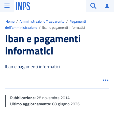
Vai al menu principale
Vai al contenuto principale
Vai al pie' di pagina
INPS ()
Ac
Apri cerca
Ti trovi in:
Home
Amministrazione Trasparente
Pagamenti
dell’amministrazione
Iban e pagamenti informatici
Iban e pagamenti
informatici
Iban e pagamenti informatici
Men
Pubblicazione:
28 novembre 2014
Ultimo aggiornamento:
08 giugno 2026