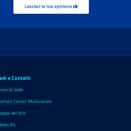
Lasciaci la tua opinione
edi e Contatti
rova la Sede
ontact Center Multicanale
appa del sito
edia Kit