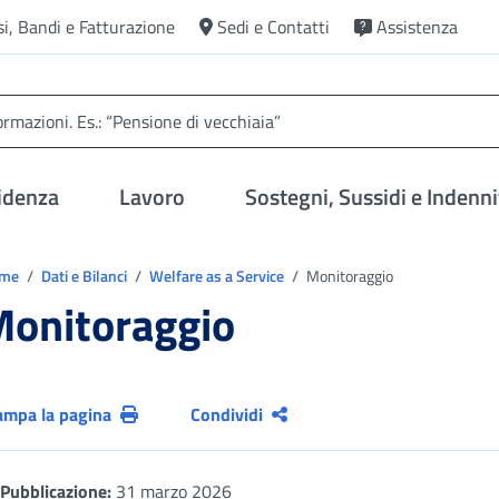
si, Bandi e Fatturazione
Sedi e Contatti
Assistenza
idenza
Lavoro
Sostegni, Sussidi e Indenni
trovi in:
ome
Dati e Bilanci
Welfare as a Service
Monitoraggio
onitoraggio
ampa la pagina
Condividi
Pubblicazione:
31 marzo 2026