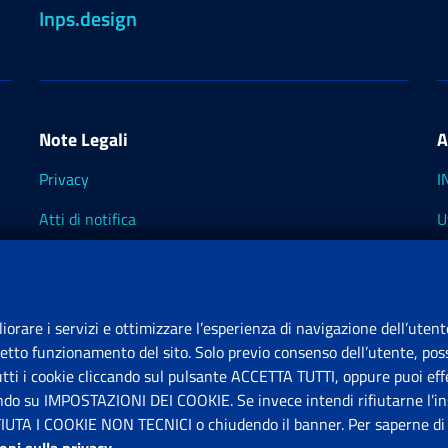
Inps.design
Note Legali
A
Privacy
I
Atti di notifica
U
Impostazioni dei cookie
I
I
liorare i servizi e ottimizzare l’esperienza di navigazione dell’utent
retto funzionamento del sito. Solo previo consenso dell’utente, poss
tutti i cookie cliccando sul pulsante ACCETTA TUTTI, oppure puoi effe
S
ando su IMPOSTAZIONI DEI COOKIE. Se invece intendi rifiutarne l’ins
FIUTA I COOKIE NON TECNICI o chiudendo il banner. Per saperne di p
P