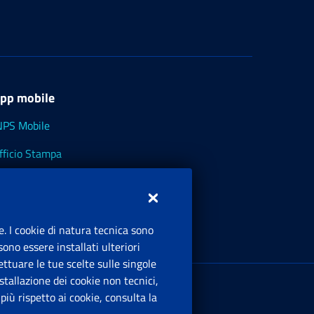
pp mobile
NPS Mobile
fficio Stampa
NPS - Museo Multimediale
NPS Cassetto Artigiani e Commercianti
e. I cookie di natura tecnica sono
ono essere installati ulteriori
ttuare le tue scelte sulle singole
ede Legale
: Via Ciro il Grande, 21
tallazione dei cookie non tecnici,
00144 Roma
iù rispetto ai cookie, consulta la
.IVA 02121151001