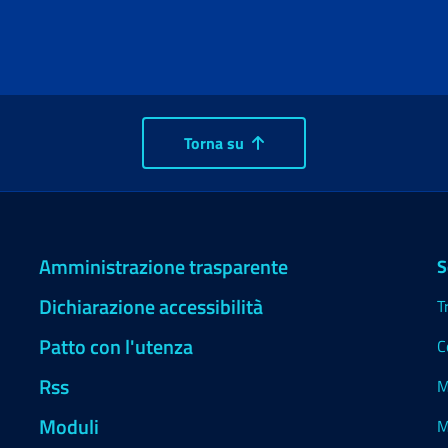
Torna su
Amministrazione trasparente
S
Dichiarazione accessibilità
T
Patto con l'utenza
C
Rss
M
Moduli
M