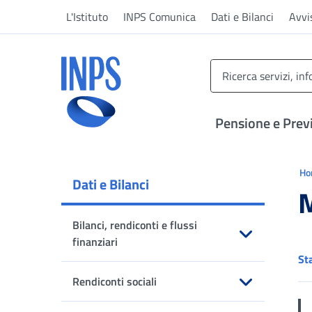
Vai al menu principale
Vai al contenuto principale
Vai al pie' di pagina
L'Istituto
INPS Comunica
Dati e Bilanci
Avvi
INPS ()
Pensione e Prev
Ti 
H
Dati e Bilanci
M
Bilanci, rendiconti e flussi
finanziari
St
Apri sottomenu
Rendiconti sociali
Apri sottomenu