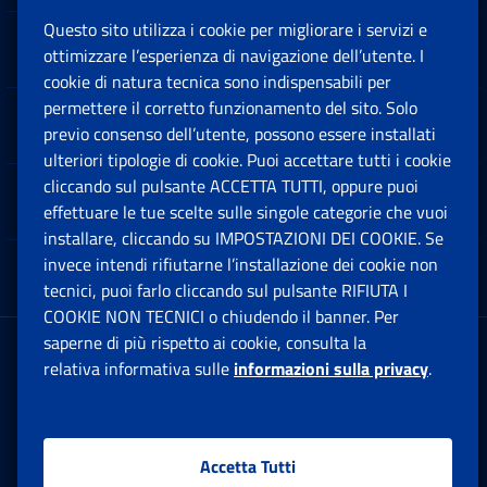
Questo sito utilizza i cookie per migliorare i servizi e
Sedi e Contatti
ottimizzare l’esperienza di navigazione dell’utente. I
Ap
cookie di natura tecnica sono indispensabili per
permettere il corretto funzionamento del sito. Solo
Software
previo consenso dell’utente, possono essere installati
Ap
ulteriori tipologie di cookie. Puoi accettare tutti i cookie
cliccando sul pulsante ACCETTA TUTTI, oppure puoi
Note Legali
effettuare le tue scelte sulle singole categorie che vuoi
Ap
installare, cliccando su IMPOSTAZIONI DEI COOKIE. Se
invece intendi rifiutarne l’installazione dei cookie non
App mobile
Ap
tecnici, puoi farlo cliccando sul pulsante RIFIUTA I
COOKIE NON TECNICI o chiudendo il banner. Per
saperne di più rispetto ai cookie, consulta la
Sede Legale
: Via Ciro il Grande, 21
relativa informativa sulle
informazioni sulla privacy
.
00144 Roma
P.IVA 02121151001
Accetta Tutti