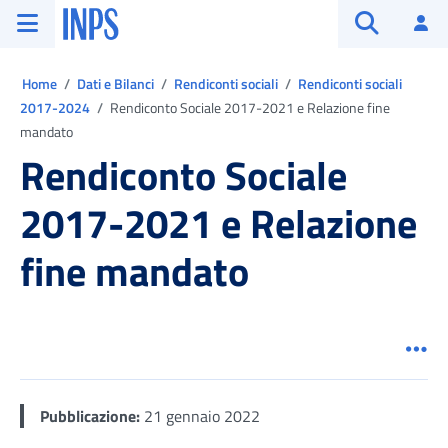
Vai al menu principale
Vai al contenuto principale
Vai al pie' di pagina
INPS ()
Ac
Apri cerca
Ti trovi in:
Home
Dati e Bilanci
Rendiconti sociali
Rendiconti sociali
2017-2024
Rendiconto Sociale 2017-2021 e Relazione fine
mandato
Rendiconto Sociale
2017-2021 e Relazione
fine mandato
Men
Pubblicazione:
21 gennaio 2022