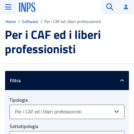
Vai al menu principale
Vai al contenuto principale
Vai al pie' di pagina
INPS ()
Ac
Apri cerca
Ti trovi in:
Home
Software
Per i CAF ed i liberi professionisti
Per i CAF ed i liberi
professionisti
Filtra
Tipologia
Per i CAF ed i liberi professionisti
Sottotipologia