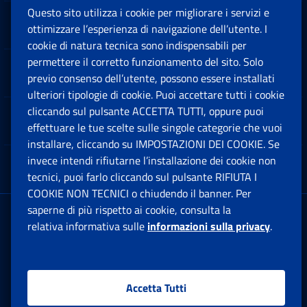
Questo sito utilizza i cookie per migliorare i servizi e
Sedi e Contatti
ottimizzare l’esperienza di navigazione dell’utente. I
Ap
cookie di natura tecnica sono indispensabili per
permettere il corretto funzionamento del sito. Solo
Software
previo consenso dell’utente, possono essere installati
Ap
ulteriori tipologie di cookie. Puoi accettare tutti i cookie
cliccando sul pulsante ACCETTA TUTTI, oppure puoi
Note Legali
effettuare le tue scelte sulle singole categorie che vuoi
Ap
installare, cliccando su IMPOSTAZIONI DEI COOKIE. Se
invece intendi rifiutarne l’installazione dei cookie non
App mobile
Ap
tecnici, puoi farlo cliccando sul pulsante RIFIUTA I
COOKIE NON TECNICI o chiudendo il banner. Per
saperne di più rispetto ai cookie, consulta la
Sede Legale
: Via Ciro il Grande, 21
relativa informativa sulle
informazioni sulla privacy
.
00144 Roma
P.IVA 02121151001
Accetta Tutti