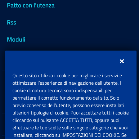
Patto con l'utenza
Rss
Moduli
Inps.design
Questo sito utilizza i cookie per migliorare i servizi e
Sedi e Contatti
ottimizzare l’esperienza di navigazione dell’utente. I
Ap
cookie di natura tecnica sono indispensabili per
permettere il corretto funzionamento del sito. Solo
Software
previo consenso dell’utente, possono essere installati
Ap
ulteriori tipologie di cookie. Puoi accettare tutti i cookie
cliccando sul pulsante ACCETTA TUTTI, oppure puoi
Note Legali
effettuare le tue scelte sulle singole categorie che vuoi
Ap
installare, cliccando su IMPOSTAZIONI DEI COOKIE. Se