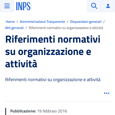
Vai al menu principale
Vai al contenuto principale
Vai al pie' di pagina
INPS ()
Ac
Apri cerca
Ti trovi in:
Home
Amministrazione Trasparente
Disposizioni generali
Atti generali
Riferimenti normativi su organizzazione e attività
Riferimenti normativi
su organizzazione e
attività
Riferimenti normativi su organizzazione e attività
Men
Pubblicazione:
19 febbraio 2016