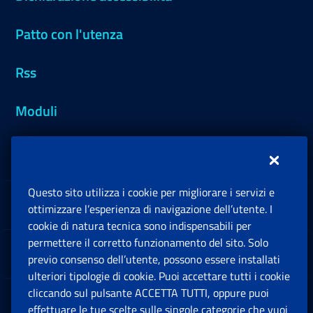
Patto con l'utenza
Rss
Moduli
Inps.design
Questo sito utilizza i cookie per migliorare i servizi e
Sedi e Contatti
ottimizzare l’esperienza di navigazione dell’utente. I
Ap
cookie di natura tecnica sono indispensabili per
permettere il corretto funzionamento del sito. Solo
Software
previo consenso dell’utente, possono essere installati
Ap
ulteriori tipologie di cookie. Puoi accettare tutti i cookie
cliccando sul pulsante ACCETTA TUTTI, oppure puoi
Note Legali
effettuare le tue scelte sulle singole categorie che vuoi
Ap