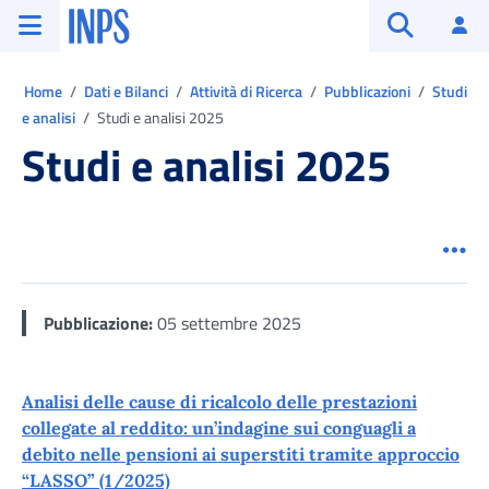
Vai al menu principale
Vai al contenuto principale
Vai al pie' di pagina
INPS ()
Ac
Apri cerca
Ti trovi in:
Home
Dati e Bilanci
Attività di Ricerca
Pubblicazioni
Studi
e analisi
Studi e analisi 2025
Studi e analisi 2025
Men
Pubblicazione:
05 settembre 2025
Analisi delle cause di ricalcolo delle prestazioni
collegate al reddito: un’indagine sui conguagli a
debito nelle pensioni ai superstiti tramite approccio
“LASSO” (1/2025)