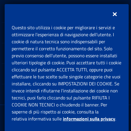
Inps.design
Questo sito utilizza i cookie per migliorare i servizi e
Sedi e Contatti
ottimizzare l’esperienza di navigazione dell’utente. I
Ap
cookie di natura tecnica sono indispensabili per
permettere il corretto funzionamento del sito. Solo
Software
previo consenso dell’utente, possono essere installati
Ap
ulteriori tipologie di cookie. Puoi accettare tutti i cookie
cliccando sul pulsante ACCETTA TUTTI, oppure puoi
Note Legali
effettuare le tue scelte sulle singole categorie che vuoi
Ap
installare, cliccando su IMPOSTAZIONI DEI COOKIE. Se
invece intendi rifiutarne l’installazione dei cookie non
App mobile
Ap
tecnici, puoi farlo cliccando sul pulsante RIFIUTA I
COOKIE NON TECNICI o chiudendo il banner. Per
saperne di più rispetto ai cookie, consulta la
Sede Legale
: Via Ciro il Grande, 21
relativa informativa sulle
informazioni sulla privacy
.
00144 Roma
P.IVA 02121151001