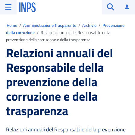
Vai al menu principale
Vai al contenuto principale
Vai al pie' di pagina
INPS ()
Ac
Apri cerca
Ti trovi in:
Home
Amministrazione Trasparente
Archivio
Prevenzione
della corruzione
Relazioni annuali del Responsabile della
prevenzione della corruzione e della trasparenza
Relazioni annuali del
Responsabile della
prevenzione della
corruzione e della
trasparenza
Relazioni annuali del Responsabile della prevenzione