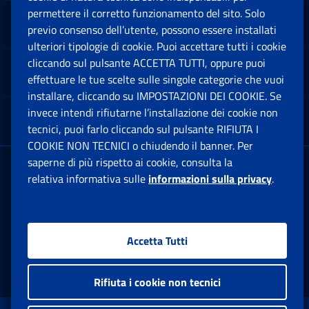
permettere il corretto funzionamento del sito. Solo
Software
previo consenso dell’utente, possono essere installati
Ap
ulteriori tipologie di cookie. Puoi accettare tutti i cookie
cliccando sul pulsante ACCETTA TUTTI, oppure puoi
Note Legali
effettuare le tue scelte sulle singole categorie che vuoi
Ap
installare, cliccando su IMPOSTAZIONI DEI COOKIE. Se
invece intendi rifiutarne l’installazione dei cookie non
App mobile
Ap
tecnici, puoi farlo cliccando sul pulsante RIFIUTA I
COOKIE NON TECNICI o chiudendo il banner. Per
saperne di più rispetto ai cookie, consulta la
Sede Legale
: Via Ciro il Grande, 21
relativa informativa sulle
informazioni sulla privacy
.
00144 Roma
P.IVA 02121151001
Accetta Tutti
Facebook: Apre una nuova finestra
Twitter: Apre una nuova finestra
Whatsapp: Apre una nuova fi
Youtube: Apre una nuo
Instagram: Apre
Linkedin:
Rs
Rifiuta i cookie non tecnici