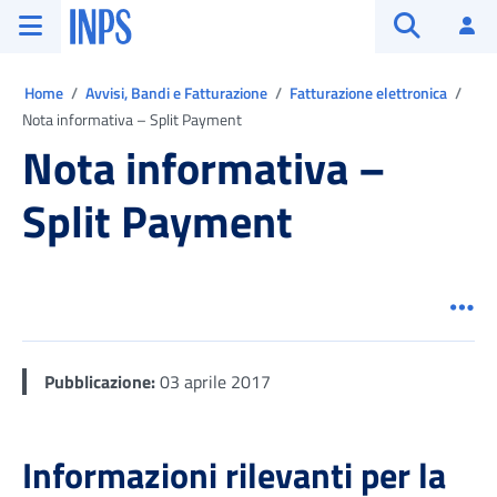
Vai al menu principale
Vai al contenuto principale
Vai al pie' di pagina
INPS ()
Ac
Apri cerca
Ti trovi in:
Home
Avvisi, Bandi e Fatturazione
Fatturazione elettronica
Nota informativa – Split Payment
Nota informativa –
Split Payment
Men
Pubblicazione:
03 aprile 2017
Informazioni rilevanti per la