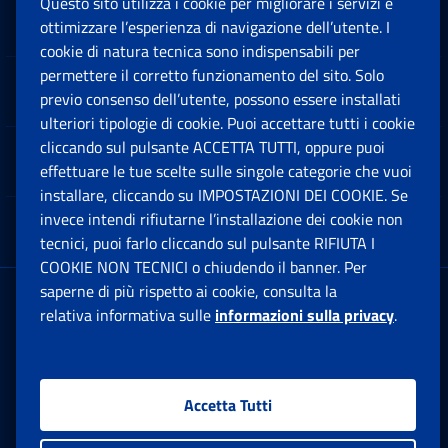
Questo sito utilizza i cookie per migliorare i servizi e
Sedi e Contatti
ottimizzare l’esperienza di navigazione dell’utente. I
Ap
cookie di natura tecnica sono indispensabili per
permettere il corretto funzionamento del sito. Solo
Software
previo consenso dell’utente, possono essere installati
Ap
ulteriori tipologie di cookie. Puoi accettare tutti i cookie
cliccando sul pulsante ACCETTA TUTTI, oppure puoi
Note Legali
effettuare le tue scelte sulle singole categorie che vuoi
Ap
installare, cliccando su IMPOSTAZIONI DEI COOKIE. Se
invece intendi rifiutarne l’installazione dei cookie non
App mobile
Ap
tecnici, puoi farlo cliccando sul pulsante RIFIUTA I
COOKIE NON TECNICI o chiudendo il banner. Per
saperne di più rispetto ai cookie, consulta la
Sede Legale
: Via Ciro il Grande, 21
relativa informativa sulle
informazioni sulla privacy
.
00144 Roma
P.IVA 02121151001
Accetta Tutti