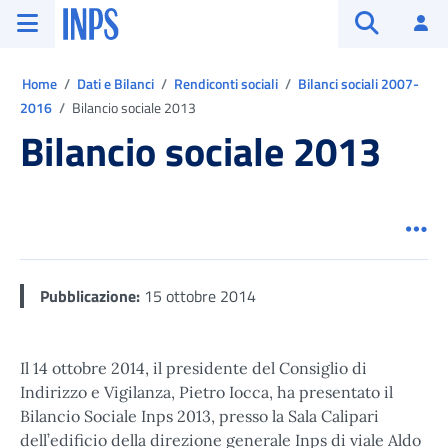
Vai al menu principale
Vai al contenuto principale
Vai al pie' di pagina
INPS ()
Ac
Apri cerca
Ti trovi in:
Home
Dati e Bilanci
Rendiconti sociali
Bilanci sociali 2007-
2016
Bilancio sociale 2013
Bilancio sociale 2013
Men
Pubblicazione:
15 ottobre 2014
Il 14 ottobre 2014, il presidente del Consiglio di
Indirizzo e Vigilanza, Pietro Iocca, ha presentato il
Bilancio Sociale Inps 2013, presso la Sala Calipari
dell’edificio della direzione generale Inps di viale Aldo